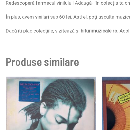
Redescoperă farmecul vinilului! Adaugă-l în colecția ta chi
În plus, avem
viniluri
sub 60 lei. Astfel, poți asculta muzic
Dacă îți plac colecțiile, vizitează și
hiturimuzicale.ro
. Acol
Produse similare