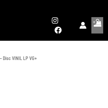
Disc
VINIL
LP
VG+
 – Disc VINIL LP VG+