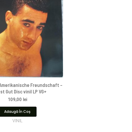
Amerikanische Freundschaft –
Ist Gut Disc vinil LP VG+
109,00
lei
Adaugă În Coș
VINIL