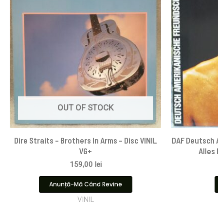
OUT OF STOCK
Dire Straits ‎– Brothers In Arms – Disc VINIL
DAF Deutsch 
VG+
Alles 
159,00
lei
Anunță-Mă Când Revine
VINIL