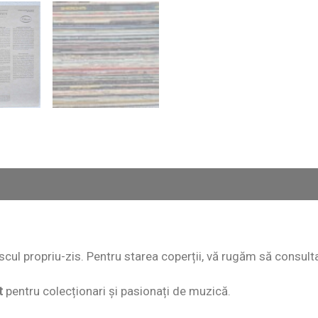
 discul propriu-zis. Pentru starea coperții, vă rugăm să consult
t
pentru colecționari și pasionați de muzică.