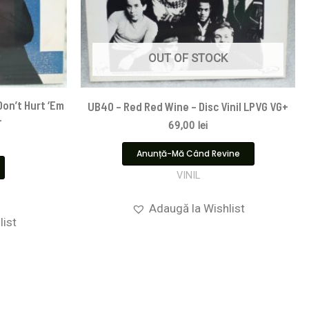
OUT OF STOCK
on’t Hurt ‘Em
UB40 – Red Red Wine – Disc Vinil LPVG VG+
+
69,00
lei
Anunță-Mă Când Revine
VINIL
Adaugă la Wishlist
list