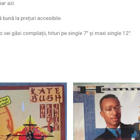
ar azi.
ă bună la prețuri accesibile.
o vei găsi compilații, hituri pe single 7″ și maxi single 12″.