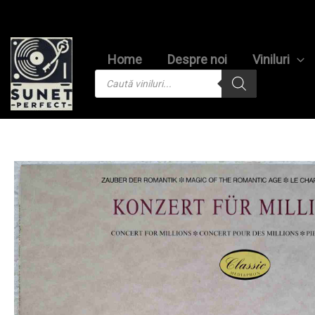
Skip
to
content
Home
Despre noi
Viniluri
Products
search