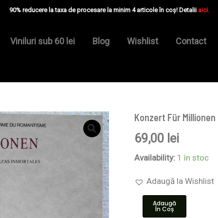
90% reducere la taxa de procesare la minim 4 articole în coș! Detalii
aici.
Viniluri sub 60 lei
Blog
Wishlist
Contact
Konzert Für Millionen
Cantitate
Konzert
69,00
lei
Für
Millionen
-
Availability:
1 în stoc
Disc
VINIL
Adaugă la Wishlist
LP
VG+
Adaugă
În Coș