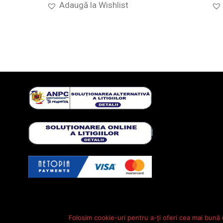
Adaugă la Wishlist
Folosim cookie-uri pentru a-ți oferi cea mai bună 