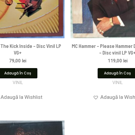
The Kick Inside – Disc Vinil LP
MC Hammer – Please Hammer D
VG+
– Disc vinil LP VG
79,00
lei
119,00
lei
Adaugă În Coș
Adaugă În Coș
VINIL
VINIL
Adaugă la Wishlist
Adaugă la Wish