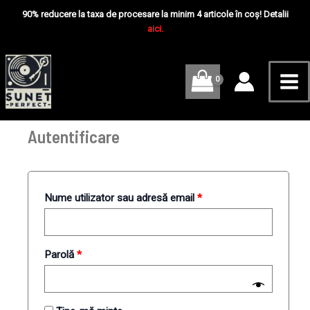
Skip
Mai
Obligatoriu
Obligatoriu
Obligatoriu
90% reducere la taxa de procesare la minim 4 articole în coș! Detalii
to
aici.
Me
content
Autentificare
Nume utilizator sau adresă email
*
Parolă
*