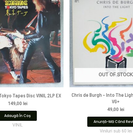
OUT OF STOCK
Chris de Burgh – Into The Ligh
 Tokyo Tapes Disc VINIL 2LP EX
VG+
149,00
lei
49,00
lei
Adaugă În Coș
Anunță-Mă Când Rev
VINIL
Viniluri sub 60 lei