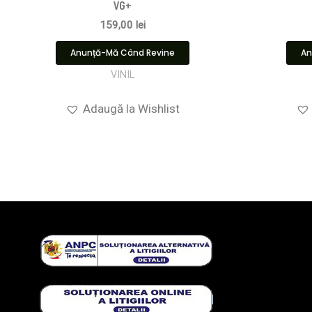
VG+
159,00
lei
Anunță-Mă Când Revine
An
VINIL
Adaugă la Wishlist