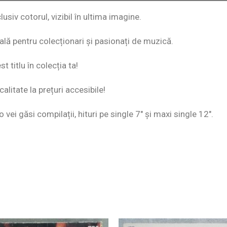
usiv cotorul, vizibil în ultima imagine.
eală pentru colecționari și pasionați de muzică.
 titlu în colecția ta!
alitate la prețuri accesibile!
o vei găsi compilații, hituri pe single 7″ și maxi single 12″.