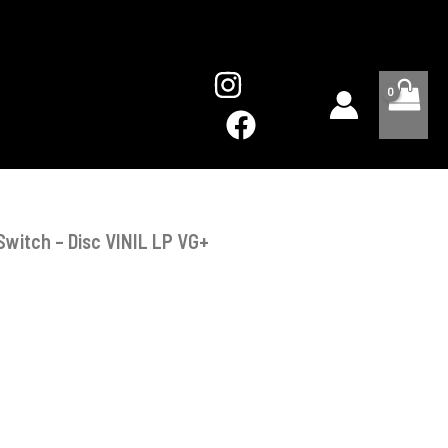
The
Switch
-
Disc
VINIL
LP
VG+
Switch – Disc VINIL LP VG+