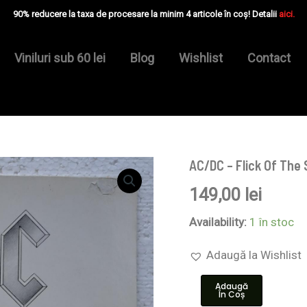
90% reducere la taxa de procesare la minim 4 articole în coș! Detalii
aici.
Viniluri sub 60 lei
Blog
Wishlist
Contact
AC/DC – Flick Of The 
Cantitate
AC/DC
149,00
lei
–
Flick
Of
Availability:
1 în stoc
The
Switch
Adaugă la Wishlist
-
Disc
Adaugă
VINIL
În Coș
LP