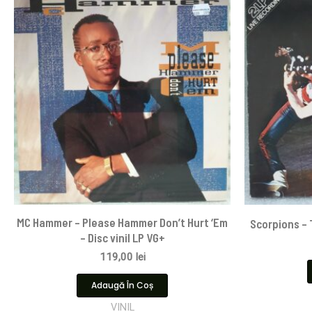
MC Hammer – Please Hammer Don’t Hurt ‘Em
Scorpions ‎–
– Disc vinil LP VG+
119,00
lei
Adaugă În Coș
VINIL