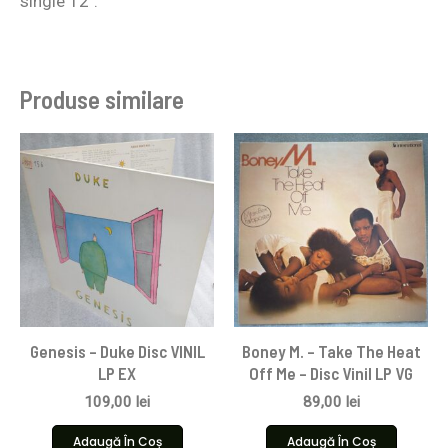
single 12″.
Produse similare
Genesis – Duke Disc VINIL
Boney M. – Take The Heat
LP EX
Off Me – Disc Vinil LP VG
109,00
lei
89,00
lei
Adaugă În Coș
Adaugă În Coș