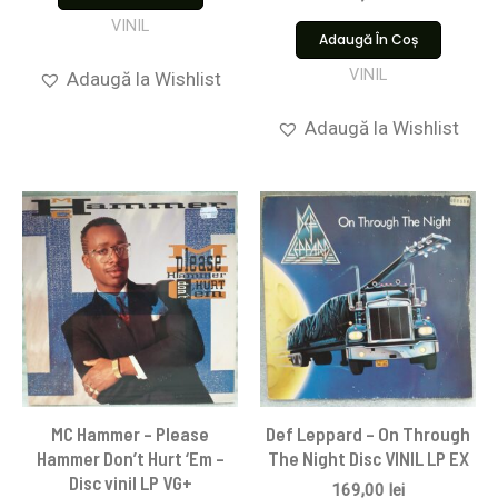
VINIL
Adaugă În Coș
VINIL
Adaugă la Wishlist
Adaugă la Wishlist
MC Hammer – Please
Def Leppard – On Through
Hammer Don’t Hurt ‘Em –
The Night Disc VINIL LP EX
Disc vinil LP VG+
169,00
lei