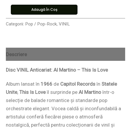
Adaugă În Coș
Categorii:
Pop / Pop-Rock
,
VINIL
Descriere
Disc VINIL Anticariat: Al Martino – This Is Love
Album lansat în
1966
de
Capitol Records
în
Statele
Unite
,
This Is Love
îl surprinde pe
Al Martino
într-o
selecție de balade romantice și standarde pop
orchestrate elegant. Vocea caldă și inconfundabilă a
artistului conferă fiecărei piese o atmosferă
nostalgică, perfectă pentru colecționarii de vinil și