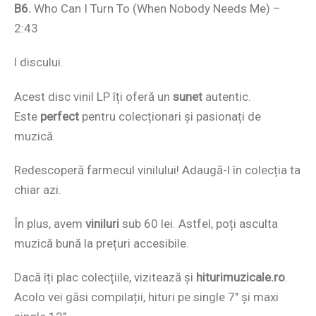
B6.
Who Can I Turn To (When Nobody Needs Me) –
2:43
l discului.
Acest disc vinil LP îți oferă un
sunet
autentic.
Este
perfect
pentru colecționari și pasionați de
muzică.
Redescoperă farmecul vinilului! Adaugă-l în colecția ta
chiar azi.
În plus, avem
viniluri
sub 60 lei. Astfel, poți asculta
muzică bună la prețuri accesibile.
Dacă îți plac colecțiile, vizitează și
hiturimuzicale.ro
.
Acolo vei găsi compilații, hituri pe single 7″ și maxi