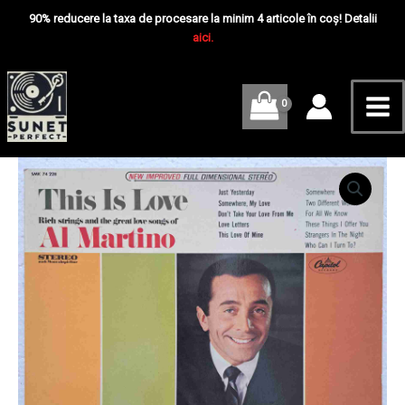
Skip
Mai
Is
90% reducere la taxa de procesare la minim 4 articole în coș! Detalii
Love
to
aici.
Me
-
content
Disc
VINIL
LP
VG
VG+
US
Cantitate
Al
Martino
–
This
Is
Love
-
Disc
VINIL
LP
VG
VG+
US