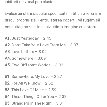
iubitorii de vocal pop clasic.
Evaluarea stării discului specificată in titlu se referă la
discul propriu-zis. Pentru starea coperții, vă rugăm să
consultați pozele, inclusiv ultima imagine cu cotoru
A1.
Just Yesterday – 2:45
A2.
Don’t Take Your Love From Me – 3:07
A3.
Love Letters – 3:02
A4.
Somewhere – 3:09
A5.
Two Different Worlds – 3:02
B1.
Somewhere, My Love – 2:27
B2.
For All We Know – 2:52
B3.
This Love Of Mine – 2:59
B4.
These Thing I Offer You – 2:33
B5.
Strangers In The Night – 3:01