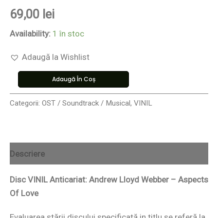
69,00
lei
Availability:
1 în stoc
Adaugă la Wishlist
Adaugă În Coș
Categorii:
OST / Soundtrack / Musical
,
VINIL
Descriere
Disc VINIL Anticariat: Andrew Lloyd Webber – Aspects
Of Love
Evaluarea stării discului specificată in titlu se referă la