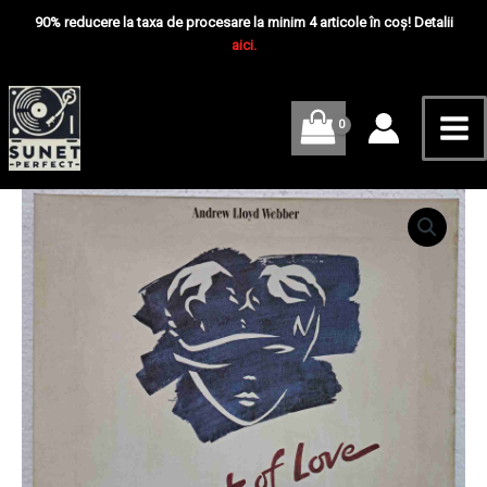
Skip
Mai
Aspects
90% reducere la taxa de procesare la minim 4 articole în coș! Detalii
Of
to
aici.
Me
Love
content
-
Disc
Vinil
2LP
VG
UK
Cantitate
Andrew
Lloyd
Webber
–
Aspects
Of
Love
-
Disc
Vinil
2LP
VG
UK