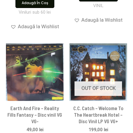
Adaugă În Coș
VINIL
Viniluri sub 60 lei
Adaugă la Wishlist
Adaugă la Wishlist
OUT OF STOCK
Earth And Fire – Reality
C.C. Catch – Welcome To
Fills Fantasy – Disc vinil VG
The Heartbreak Hotel –
VG-
Disc Vinil LP VG VG+
49,00
lei
199,00
lei