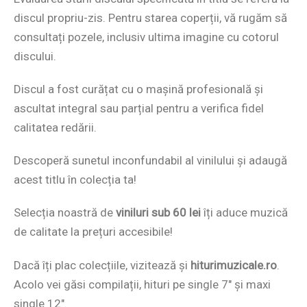
discul propriu-zis. Pentru starea coperții, vă rugăm să
consultați pozele, inclusiv ultima imagine cu cotorul
discului.
Discul a fost curățat cu o mașină profesională și
ascultat integral sau parțial pentru a verifica fidel
calitatea redării.
Descoperă sunetul inconfundabil al vinilului și adaugă
acest titlu în colecția ta!
Selecția noastră de
viniluri sub 60 lei
îți aduce muzică
de calitate la prețuri accesibile!
Dacă îți plac colecțiile, vizitează și
hiturimuzicale.ro
.
Acolo vei găsi compilații, hituri pe single 7″ și maxi
single 12″.