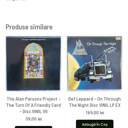
Produse similare
The Alan Parsons Project –
Def Leppard – On Through
The Turn Of A Friendly Card
The Night Disc VINIL LP EX
– Disc VINIL VG
169,00
lei
59,00
lei
Adaugă În Coș