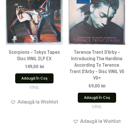
Scorpions ‎– Tokyo Tapes
Terence Trent D’Arby –
Disc VINIL 2LP EX
Introducing The Hardline
According To Terence
149,00
lei
Trent D’Arby – Disc VINIL VG
VG+
Adaugă În Coș
69,00
lei
VINIL
Adaugă În Coș
Adaugă la Wishlist
VINIL
Adaugă la Wishlist