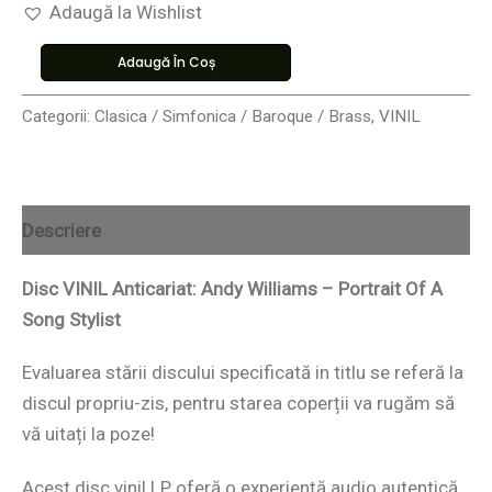
Adaugă la Wishlist
Adaugă În Coș
Categorii:
Clasica / Simfonica / Baroque / Brass
,
VINIL
Descriere
Disc VINIL Anticariat: Andy Williams – Portrait Of A
Song Stylist
Evaluarea stării discului specificată in titlu se referă la
discul propriu-zis, pentru starea coperții va rugăm să
vă uitați la poze!
Acest disc vinil LP oferă o experiență audio autentică,