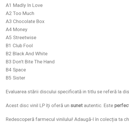
A1 Madly In Love
A2 Too Much
A3 Chocolate Box
A4 Money
A5 Streetwise
B1 Club Fool
B2 Black And White
B3 Don’t Bite The Hand
B4 Space
B5 Sister
Evaluarea stării discului specificată in titlu se referă la 
Acest disc vinil LP îți oferă un
sunet
autentic. Este
perfec
Redescoperă farmecul vinilului! Adaugă-l în colecția ta chi