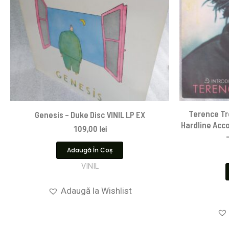
Terence Tr
Genesis – Duke Disc VINIL LP EX
Hardline Acc
109,00
lei
Adaugă În Coș
VINIL
Adaugă la Wishlist