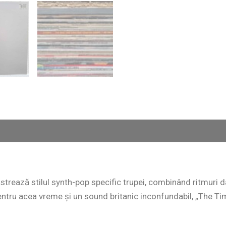
ăstrează stilul synth-pop specific trupei, combinând ritmuri
ntru acea vreme și un sound britanic inconfundabil, „The Tim