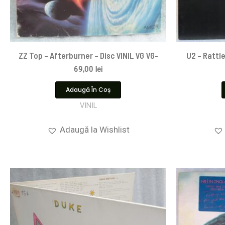
ZZ Top – Afterburner – Disc VINIL VG VG-
U2 – Rattle
69,00
lei
Adaugă În Coș
VINIL
Adaugă la Wishlist