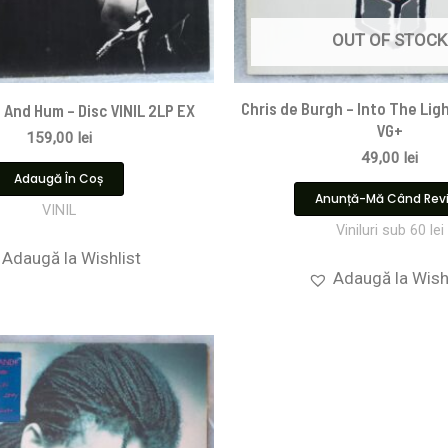
OUT OF STOCK
Chris de Burgh – Into The Ligh
 And Hum – Disc VINIL 2LP EX
VG+
159,00
lei
49,00
lei
Adaugă În Coș
Anunță-Mă Când Rev
VINIL
Viniluri sub 60 lei
Adaugă la Wishlist
Adaugă la Wish