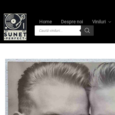
Skip
to
content
Home
Despre noi
Viniluri
Products
search