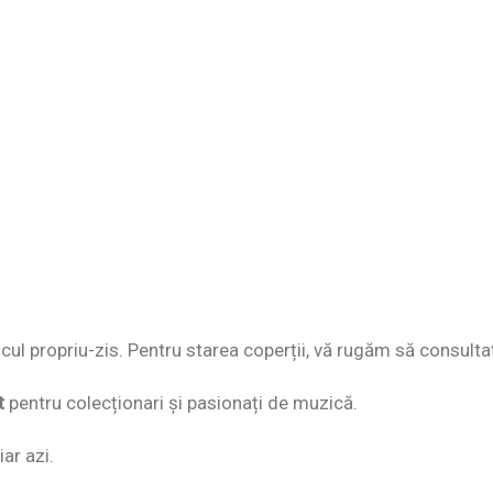
discul propriu-zis. Pentru starea coperții, vă rugăm să consulta
t
pentru colecționari și pasionați de muzică.
ar azi.