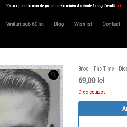
90% reducere la taxa de procesare la minim 4 articole în coș! Detalii
aici.
Viniluri sub 60 lei
Blog
Wishlist
Contact
Bros – The Time – Di
69,00
lei
Stoc epuizat
A