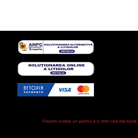
Folosim cookie-uri pentru a-ți oferi cea mai bună 