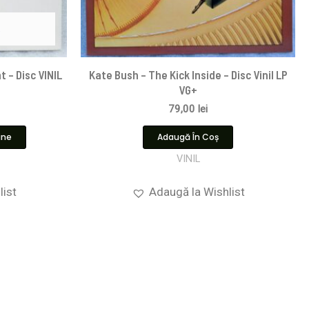
t – Disc VINIL
Kate Bush – The Kick Inside – Disc Vinil LP
VG+
79,00
lei
ine
Adaugă În Coș
VINIL
list
Adaugă la Wishlist