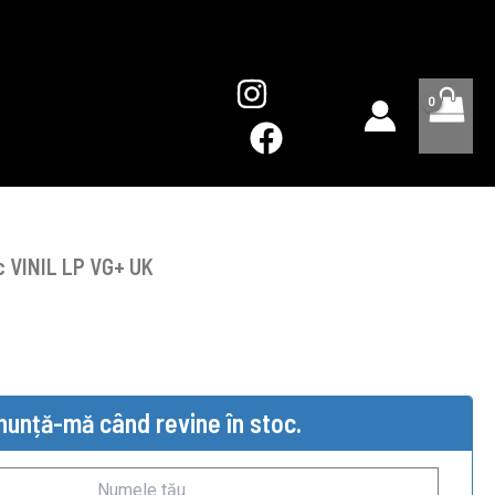
sc VINIL LP VG+ UK
nunță-mă când revine în stoc.