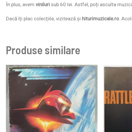
În plus, avem
viniluri
sub 60 lei. Astfel, poți asculta muzic
Dacă îți plac colecțiile, vizitează și
hiturimuzicale.ro
. Acol
Produse similare