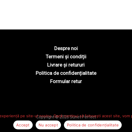
Despre noi
Termeni și condiții
Livrare și retururi
Politica de confidențialitate
Formular retur
experiență pe site-ul nostru. Dacă continui să folosești acest site, vom
Copyright © 2026 Sunet Perfect
Accept
Nu accept
Politica de confidențialitate