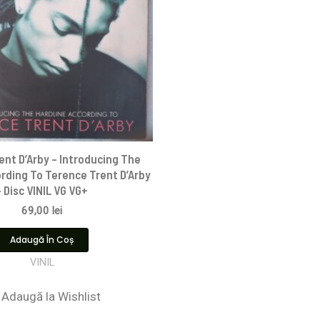
ent D’Arby – Introducing The
ording To Terence Trent D’Arby
– Disc VINIL VG VG+
69,00
lei
Adaugă În Coș
VINIL
Adaugă la Wishlist