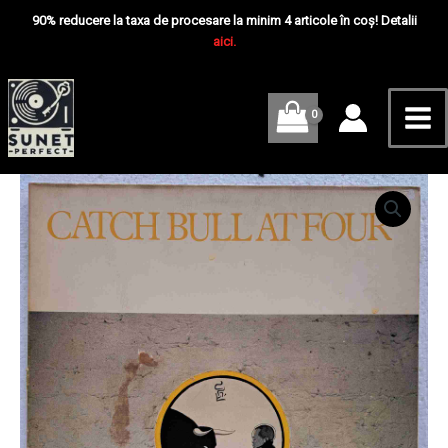
Skip
Mai
Bull
90% reducere la taxa de procesare la minim 4 articole în coș! Detalii
At
to
aici.
Me
Four
content
-
Disc
VINIL
LP
Cantitate
Cat
Stevens
–
Catch
Bull
At
Four
-
Disc
VINIL
LP