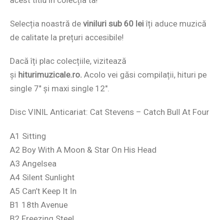
Selecția noastră de
viniluri sub 60 lei
îți aduce muzică
de calitate la prețuri accesibile!
Dacă îți plac colecțiile, vizitează
și
hiturimuzicale.ro.
Acolo vei găsi compilații, hituri pe
single 7″ și maxi single 12″.
Disc VINIL Anticariat: Cat Stevens – Catch Bull At Four
A1 Sitting
A2 Boy With A Moon & Star On His Head
A3 Angelsea
A4 Silent Sunlight
A5 Can’t Keep It In
B1 18th Avenue
B2 Freezing Steel