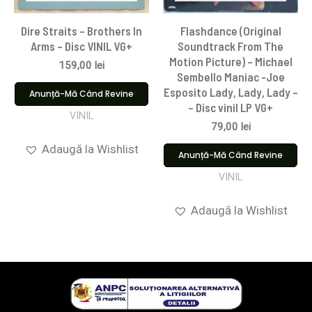
Dire Straits ‎– Brothers In
Flashdance (Original
Arms – Disc VINIL VG+
Soundtrack From The
Motion Picture) – Michael
159,00
lei
Sembello Maniac -Joe
Esposito Lady, Lady, Lady –
Anunță-Mă Când Revine
– Disc vinil LP VG+
VINIL
79,00
lei
Adaugă la Wishlist
Anunță-Mă Când Revine
VINIL
Adaugă la Wishlist