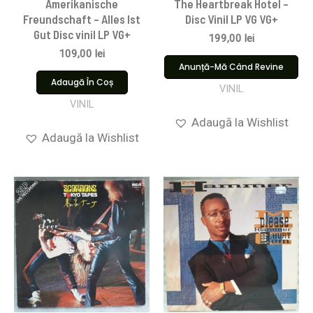
Amerikanische
The Heartbreak Hotel –
Freundschaft – Alles Ist
Disc Vinil LP VG VG+
Gut Disc vinil LP VG+
199,00
lei
109,00
lei
Anunță-Mă Când Revine
Adaugă În Coș
VINIL
VINIL
Adaugă la Wishlist
Adaugă la Wishlist