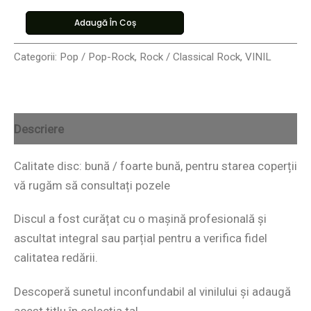
Adaugă În Coș
Categorii:
Pop / Pop-Rock
,
Rock / Classical Rock
,
VINIL
Descriere
Calitate disc: bună / foarte bună, pentru starea coperții
vă rugăm să consultați pozele
Discul a fost curățat cu o mașină profesională și
ascultat integral sau parțial pentru a verifica fidel
calitatea redării.
Descoperă sunetul inconfundabil al vinilului și adaugă
acest titlu în colecția ta!