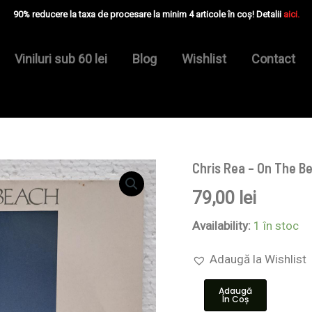
90% reducere la taxa de procesare la minim 4 articole în coș! Detalii
aici.
Viniluri sub 60 lei
Blog
Wishlist
Contact
Chris Rea – On The B
Cantitate
Chris
79,00
lei
Rea
–
On
Availability:
1 în stoc
The
Beach
Adaugă la Wishlist
-
Disc
Adaugă
VINIL
În Coș
LP