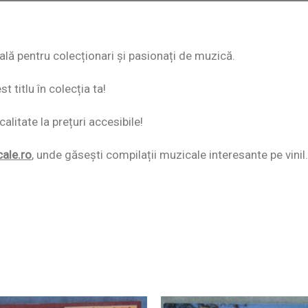
eală pentru colecționari și pasionați de muzică.
 titlu în colecția ta!
alitate la prețuri accesibile!
cale.ro
,
unde găsești compilații muzicale interesante pe vinil.