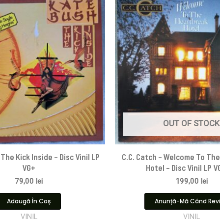
OUT OF STOCK
The Kick Inside – Disc Vinil LP
C.C. Catch – Welcome To Th
VG+
Hotel – Disc Vinil LP 
79,00
lei
199,00
lei
Adaugă În Coș
Anunță-Mă Când Rev
VINIL
VINIL