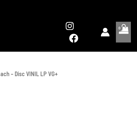
The
Beach
-
Disc
VINIL
LP
VG+
each – Disc VINIL LP VG+