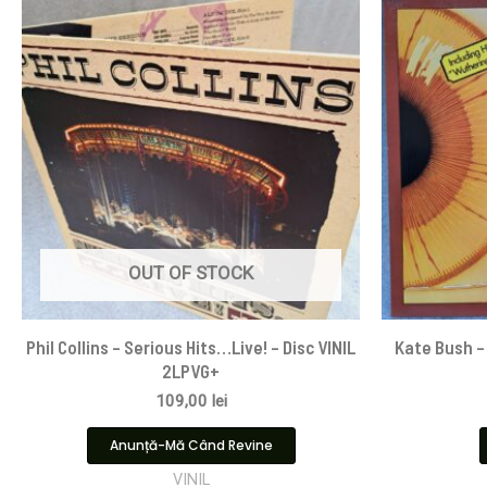
OUT OF STOCK
Phil Collins – Serious Hits…Live! – Disc VINIL
Kate Bush – 
2LPVG+
109,00
lei
Anunță-Mă Când Revine
VINIL