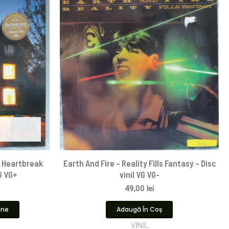
e Heartbreak
Earth And Fire – Reality Fills Fantasy – Disc
VG VG+
vinil VG VG-
49,00
lei
ine
Adaugă În Coș
VINIL