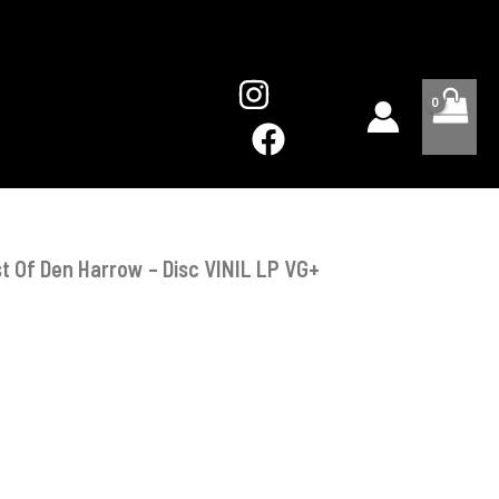
Best
Of
Den
Harrow
-
Disc
VINIL
LP
VG+
t Of Den Harrow – Disc VINIL LP VG+