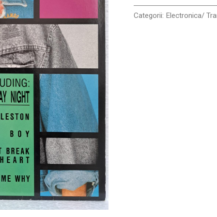
VINIL
LP
Categorii:
Electronica/ Tr
VG+