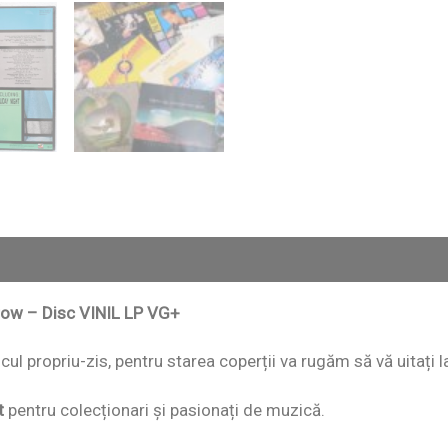
rrow – Disc VINIL LP VG+
iscul propriu-zis, pentru starea coperții va rugăm să vă uitați 
t
pentru colecționari și pasionați de muzică.