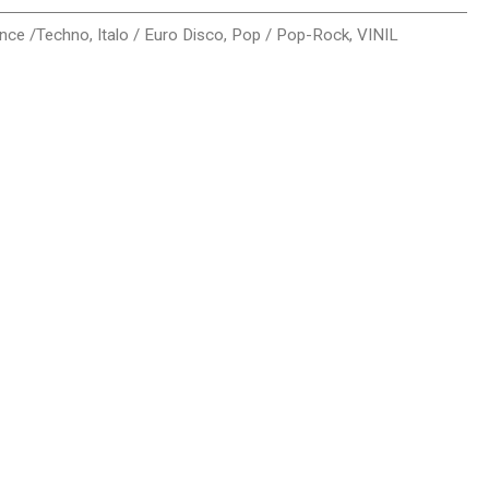
ance /Techno
,
Italo / Euro Disco
,
Pop / Pop-Rock
,
VINIL