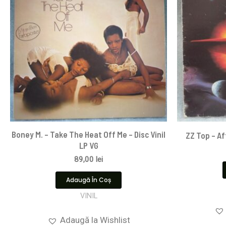
Boney M. – Take The Heat Off Me – Disc Vinil
ZZ Top – Af
LP VG
89,00
lei
Adaugă În Coș
VINIL
Adaugă la Wishlist