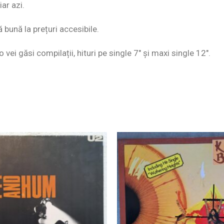
ar azi.
ă bună la prețuri accesibile.
o vei găsi compilații, hituri pe single 7″ și maxi single 12″.