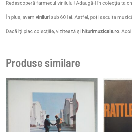
Redescoperă farmecul vinilului! Adaugă-l în colecția ta chi
În plus, avem
viniluri
sub 60 lei. Astfel, poți asculta muzic
Dacă îți plac colecțiile, vizitează și
hiturimuzicale.ro
. Acol
Produse similare