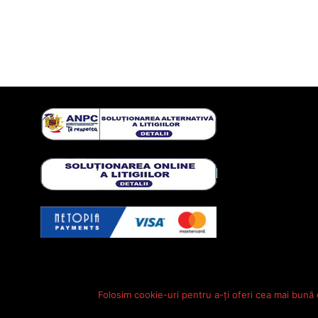
Folosim cookie-uri pentru a-ți oferi cea mai bună 