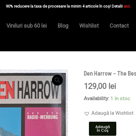
90% reducere la taxa de procesare la minim 4 articole în coș! Detalii
aici.
Viniluri sub 60 lei
Blog
Wishlist
Contact
Den Harrow – The Bes
Cantitate
Den
129,00
lei
Harrow
–
The
Availability:
1 în stoc
Best
Of
Adaugă la Wishlist
Den
Harrow
Adaugă
-
În Coș
Disc