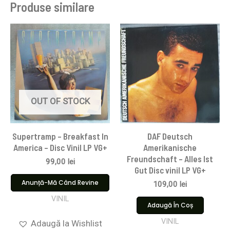
Produse similare
OUT OF STOCK
Supertramp – Breakfast In
DAF Deutsch
America – Disc Vinil LP VG+
Amerikanische
Freundschaft – Alles Ist
99,00
lei
Gut Disc vinil LP VG+
Anunță-Mă Când Revine
109,00
lei
VINIL
Adaugă În Coș
VINIL
Adaugă la Wishlist