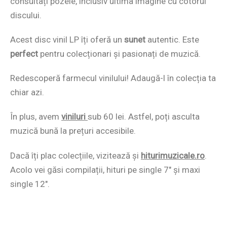
consultați pozele, inclusiv ultima imagine cu cotorul
discului.
Acest disc vinil LP îți oferă un
sunet
autentic. Este
perfect
pentru colecționari și pasionați de muzică.
Redescoperă farmecul vinilului! Adaugă-l în colecția ta
chiar azi.
În plus, avem
viniluri
sub 60 lei. Astfel, poți asculta
muzică bună la prețuri accesibile.
Dacă îți plac colecțiile, vizitează și
hiturimuzicale.ro
.
Acolo vei găsi compilații, hituri pe single 7″ și maxi
single 12″.