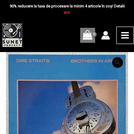
Skip
Mai
In
90% reducere la taxa de procesare la minim 4 articole în coș! Detalii
Arms
to
aici.
Me
-
content
Disc
VINIL
LP
VG+
Cantitate
Dire
Straits
–
Brothers
In
Arms
-
Disc
VINIL
LP
VG+