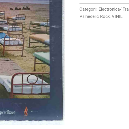
VINIL
LP
Categorii:
Electronica/ Tr
VG+
Psihedelic Rock
,
VINIL