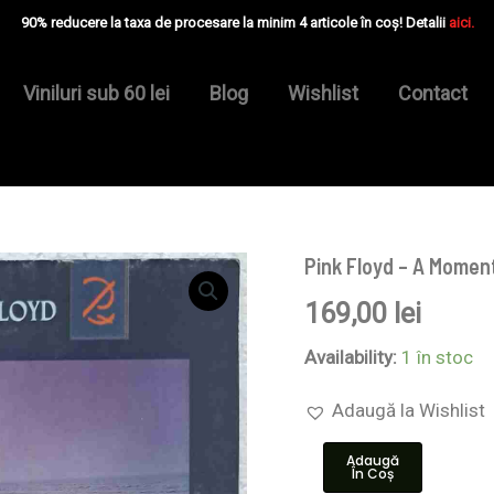
90% reducere la taxa de procesare la minim 4 articole în coș! Detalii
aici.
Viniluri sub 60 lei
Blog
Wishlist
Contact
Pink Floyd – A Momen
Cantitate
Pink
169,00
lei
Floyd
–
A
Availability:
1 în stoc
Momentary
Lapse
Adaugă la Wishlist
Of
Reason
Adaugă
-
În Coș
Disc