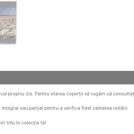
discul propriu-zis. Pentru starea coperții vă rugăm să consultaț
ntegral sau parțial pentru a verifica fidel calitatea redării.
 titlu în colecția ta!