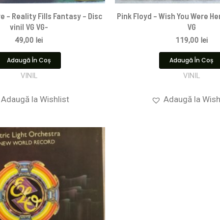
e – Reality Fills Fantasy – Disc
Pink Floyd ‎– Wish You Were Her
vinil VG VG-
VG
49,00
lei
119,00
lei
Adaugă În Coș
Adaugă În Coș
VINIL
VINIL
Adaugă la Wishlist
Adaugă la Wish