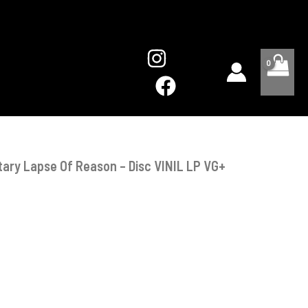
Momentary
Lapse
Of
Reason
-
Disc
VINIL
LP
VG+
tary Lapse Of Reason – Disc VINIL LP VG+