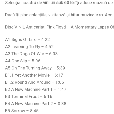
Selecția noastră de
viniluri sub 60 lei
îți aduce muzică de c
Dacă îți plac colecțiile, vizitează și
hiturimuzicale.ro.
Acolo
Disc VINIL Anticariat: Pink Floyd – A Momentary Lapse 
A1 Signs Of Life – 4:22
A2 Learning To Fly – 4:52
A3 The Dogs Of War – 6:03
A4 One Slip – 5:06
A5 On The Turning Away – 5:39
B1.1 Yet Another Movie – 6:17
B1.2 Round And Around – 1:06
B2 A New Machine Part 1 – 1:47
B3 Terminal Frost – 6:16
B4 A New Machine Part 2 – 0:38
B5 Sorrow – 8:45