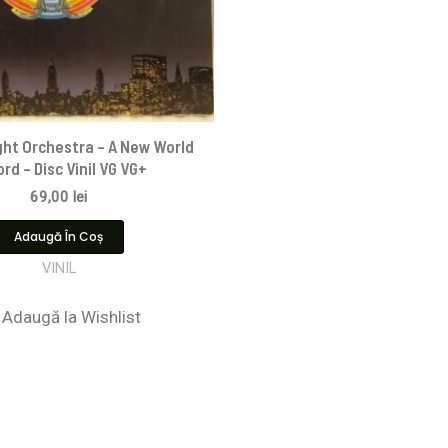
ight Orchestra – A New World
rd – Disc Vinil VG VG+
69,00
lei
Adaugă În Coș
VINIL
Adaugă la Wishlist