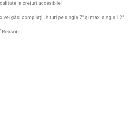
alitate la prețuri accesibile!
 vei găsi compilații, hituri pe single 7″ și maxi single 12″.
Of Reason