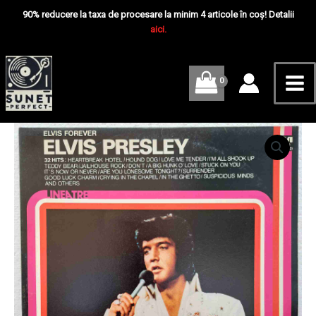
Skip
Mai
90% reducere la taxa de procesare la minim 4 articole în coș! Detalii
to
aici.
Me
content