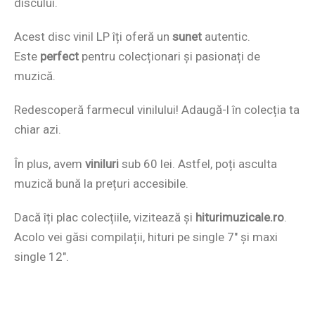
discului.
Acest disc vinil LP îți oferă un
sunet
autentic.
Este
perfect
pentru colecționari și pasionați de
muzică.
Redescoperă farmecul vinilului! Adaugă-l în colecția ta
chiar azi.
În plus, avem
viniluri
sub 60 lei. Astfel, poți asculta
muzică bună la prețuri accesibile.
Dacă îți plac colecțiile, vizitează și
hiturimuzicale.ro
.
Acolo vei găsi compilații, hituri pe single 7″ și maxi
single 12″.