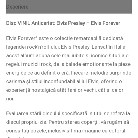
Descriere
Disc VINIL Anticariat: Elvis Presley – Elvis Forever
Elvis Forever” este o colecție remarcabilă dedicată
legendei rock’n’roll-ului, Elvis Presley. Lansat în Italia,
acest album adună cele mai iubite și iconice hituri ale
regelui muzicii rock, de la balade emoționante la piese
energice ce au definit o eră. Fiecare melodie surprinde
carisma și stilul inconfundabil al lui Elvis, oferind o
experiență nostalgică atât fanilor vechi, cât și celor
noi.
Evaluarea stării discului specificată in titlu se referă la
discul propriu-zis. Pentru starea coperții, vă rugăm să
consultați pozele, inclusiv ultima imagine cu cotorul