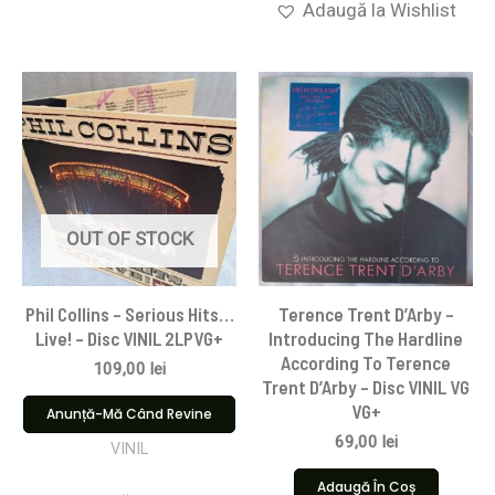
Adaugă la Wishlist
OUT OF STOCK
Phil Collins – Serious Hits…
Terence Trent D’Arby –
Live! – Disc VINIL 2LPVG+
Introducing The Hardline
According To Terence
109,00
lei
Trent D’Arby – Disc VINIL VG
VG+
Anunță-Mă Când Revine
69,00
lei
VINIL
Adaugă În Coș