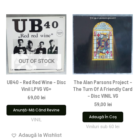
OUT OF STOCK
UB40 – Red Red Wine – Disc
The Alan Parsons Project –
Vinil LPVG VG+
The Turn Of A Friendly Card
– Disc VINIL VG
69,00
lei
59,00
lei
Anunță-Mă Când Revine
Adaugă În Coș
VINIL
Viniluri sub 60 lei
Adaugă la Wishlist