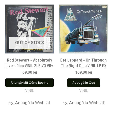
OUT OF STOCK
Rod Stewart – Absolutely
Def Leppard – On Through
Live – Disc VINIL 2LP VG VG+
The Night Disc VINIL LP EX
69,00
lei
169,00
lei
Anunță-Mă Când Revine
Adaugă În Coș
VINIL
VINIL
Adaugă la Wishlist
Adaugă la Wishlist