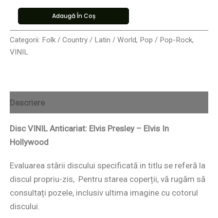
Adaugă În Coș
Categorii:
Folk / Country / Latin / World
,
Pop / Pop-Rock
,
VINIL
Descriere
Disc VINIL Anticariat: Elvis Presley – Elvis In
Hollywood
Evaluarea stării discului specificată in titlu se referă la
discul propriu-zis, Pentru starea coperții, vă rugăm să
consultați pozele, inclusiv ultima imagine cu cotorul
discului.