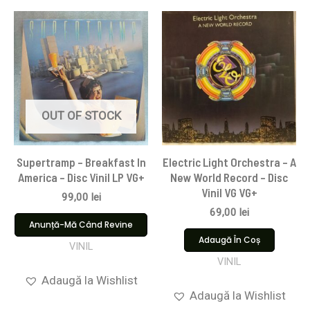
OUT OF STOCK
Supertramp – Breakfast In
Electric Light Orchestra – A
America – Disc Vinil LP VG+
New World Record – Disc
Vinil VG VG+
99,00
lei
69,00
lei
Anunță-Mă Când Revine
Adaugă În Coș
VINIL
VINIL
Adaugă la Wishlist
Adaugă la Wishlist