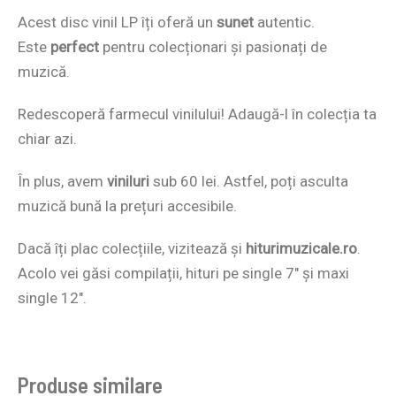
Acest disc vinil LP îți oferă un
sunet
autentic.
Este
perfect
pentru colecționari și pasionați de
muzică.
Redescoperă farmecul vinilului! Adaugă-l în colecția ta
chiar azi.
În plus, avem
viniluri
sub 60 lei. Astfel, poți asculta
muzică bună la prețuri accesibile.
Dacă îți plac colecțiile, vizitează și
hiturimuzicale.ro
.
Acolo vei găsi compilații, hituri pe single 7″ și maxi
single 12″.
Produse similare