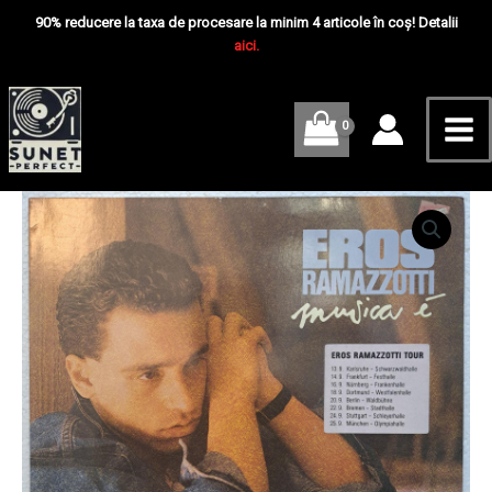
Skip
Mai
90% reducere la taxa de procesare la minim 4 articole în coș! Detalii
to
aici.
Me
content