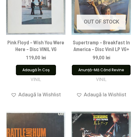
OUT OF STOCK
Pink Floyd ‎– Wish You Were
Supertramp – Breakfast In
Here – Disc VINIL VG
America – Disc Vinil LP VG+
119,00
lei
99,00
lei
Adaugă În Coș
Anunță-Mă Când Revine
VINIL
VINIL
Adaugă la Wishlist
Adaugă la Wishlist