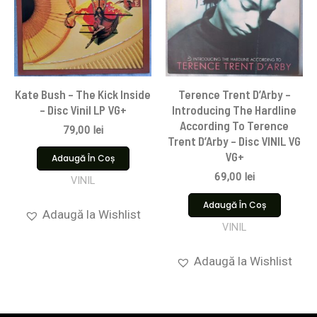
Kate Bush – The Kick Inside
Terence Trent D’Arby –
– Disc Vinil LP VG+
Introducing The Hardline
According To Terence
79,00
lei
Trent D’Arby – Disc VINIL VG
VG+
Adaugă În Coș
69,00
lei
VINIL
Adaugă În Coș
Adaugă la Wishlist
VINIL
Adaugă la Wishlist