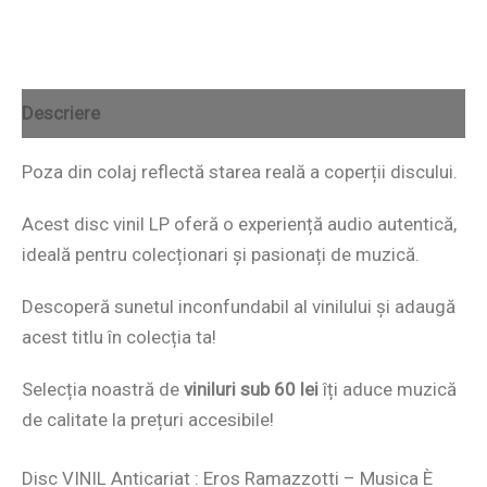
Descriere
Poza din colaj reflectă starea reală a coperții discului.
Acest disc vinil LP oferă o experiență audio autentică,
ideală pentru colecționari și pasionați de muzică.
Descoperă sunetul inconfundabil al vinilului și adaugă
acest titlu în colecția ta!
Selecția noastră de
viniluri sub 60 lei
îți aduce muzică
de calitate la prețuri accesibile!
Disc VINIL Anticariat : Eros Ramazzotti – Musica È