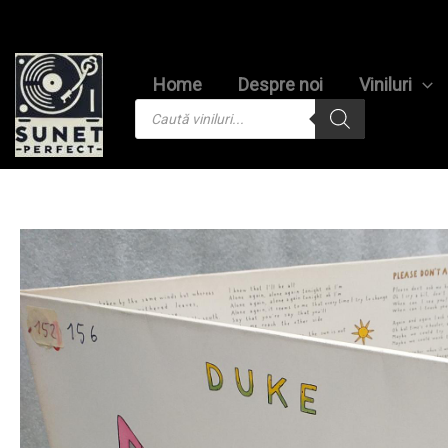
Skip
to
content
Home
Despre noi
Viniluri
Products
search