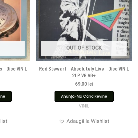
OUT OF STOCK
s – Disc VINIL
Rod Stewart – Absolutely Live – Disc VINIL
2LP VG VG+
69,00
lei
ine
Anunță-Mă Când Revine
VINIL
list
Adaugă la Wishlist