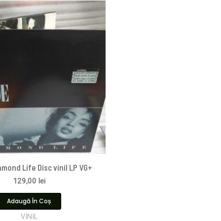
mond Life Disc vinil LP VG+
129,00
lei
Adaugă În Coș
VINIL