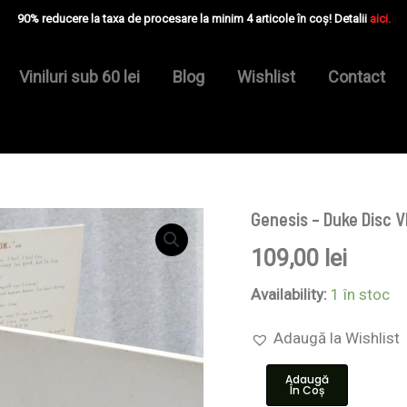
90% reducere la taxa de procesare la minim 4 articole în coș! Detalii
aici.
Viniluri sub 60 lei
Blog
Wishlist
Contact
Genesis – Duke Disc V
Cantitate
Genesis
109,00
lei
–
Duke
Disc
Availability:
1 în stoc
VINIL
LP
Adaugă la Wishlist
EX
Adaugă
În Coș