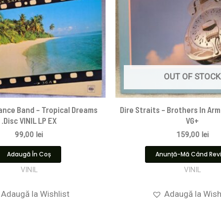
OUT OF STOCK
nce Band – Tropical Dreams
Dire Straits ‎– Brothers In Arm
.Disc VINIL LP EX
VG+
99,00
lei
159,00
lei
Adaugă În Coș
Anunță-Mă Când Rev
VINIL
VINIL
Adaugă la Wishlist
Adaugă la Wish