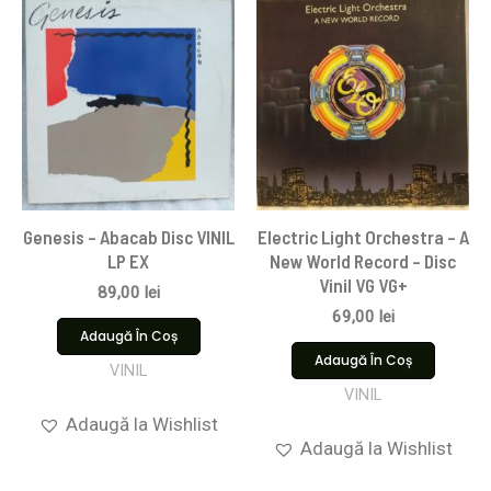
Genesis – Abacab Disc VINIL
Electric Light Orchestra – A
LP EX
New World Record – Disc
Vinil VG VG+
89,00
lei
69,00
lei
Adaugă În Coș
Adaugă În Coș
VINIL
VINIL
Adaugă la Wishlist
Adaugă la Wishlist