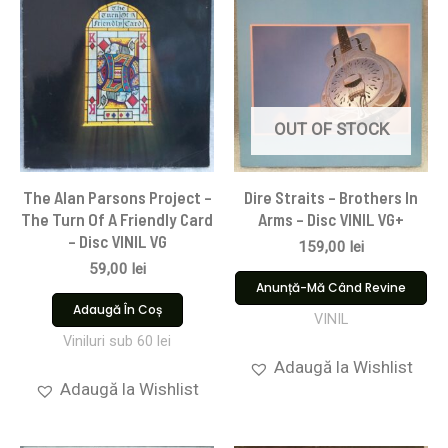
OUT OF STOCK
The Alan Parsons Project –
Dire Straits ‎– Brothers In
The Turn Of A Friendly Card
Arms – Disc VINIL VG+
– Disc VINIL VG
159,00
lei
59,00
lei
Anunță-Mă Când Revine
Adaugă În Coș
VINIL
Viniluri sub 60 lei
Adaugă la Wishlist
Adaugă la Wishlist