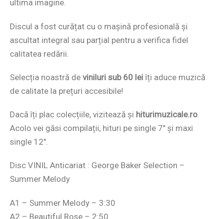
ultima imagine.
Discul a fost curățat cu o mașină profesională și
ascultat integral sau parțial pentru a verifica fidel
calitatea redării.
Selecția noastră de
viniluri sub 60 lei
îți aduce muzică
de calitate la prețuri accesibile!
Dacă îți plac colecțiile, vizitează și
hiturimuzicale.ro
.
Acolo vei găsi compilații, hituri pe single 7″ și maxi
single 12″.
Disc VINIL Anticariat : George Baker Selection –
Summer Melody
A1 – Summer Melody – 3:30
A2 – Beautiful Rose – 2:50