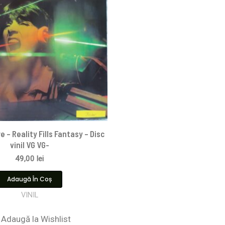
e – Reality Fills Fantasy – Disc
vinil VG VG-
49,00
lei
Adaugă În Coș
VINIL
Adaugă la Wishlist