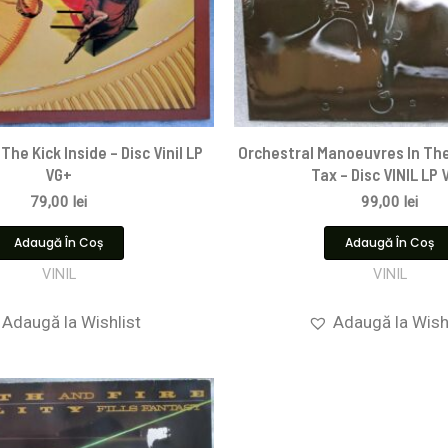
The Kick Inside – Disc Vinil LP
Orchestral Manoeuvres In The
VG+
Tax – Disc VINIL LP 
79,00
lei
99,00
lei
Adaugă În Coș
Adaugă În Coș
VINIL
VINIL
Adaugă la Wishlist
Adaugă la Wish