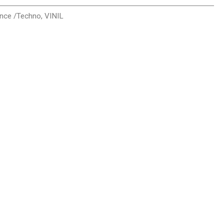
ance /Techno
,
VINIL