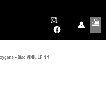
Oxygene
-
Disc
VINIL
LP
NM
Oxygene – Disc VINIL LP NM