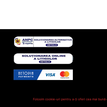
Folosim cookie-uri pentru a-ți oferi cea mai bună 