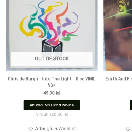
OUT OF STOCK
Chris de Burgh – Into The Light – Disc VINIL
Earth And Fir
VG+
49,00
lei
Anunță-Mă Când Revine
Viniluri sub 60 lei
Adaugă la Wishlist