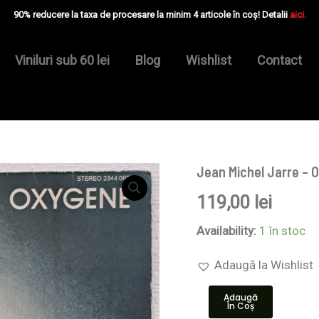
90% reducere la taxa de procesare la minim 4 articole în coș! Detalii
aici.
Viniluri sub 60 lei
Blog
Wishlist
Contact
Jean Michel Jarre – 
Cantitate
Jean
119,00
lei
Michel
Jarre
–
Availability:
1 în stoc
Oxygene
-
Adaugă la Wishlist
Disc
VINIL
Adaugă
LP
În Coș
NM