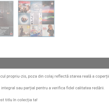
scul propriu-zis, poza din colaj reflectă starea reală a coperții
ntegral sau parțial pentru a verifica fidel calitatea redării.
 titlu în colecția ta!