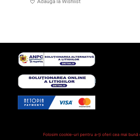
Adaugă la Wishlist
Folosim cookie-uri pentru a-ți oferi cea mai bună 