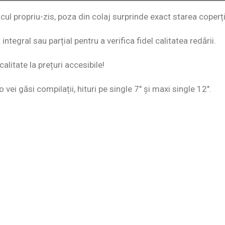
scul propriu-zis, poza din colaj surprinde exact starea coperții
ntegral sau parțial pentru a verifica fidel calitatea redării.
alitate la prețuri accesibile!
o vei găsi compilații, hituri pe single 7″ și maxi single 12″.