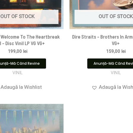
OUT OF STOCK
OUT OF STOCK
– Welcome To The Heartbreak
Dire Straits ‎– Brothers In Arm
 – Disc Vinil LP VG VG+
VG+
199,00
lei
159,00
lei
unță-Mă Când Revine
Anunță-Mă Când Rev
VINIL
VINIL
Adaugă la Wishlist
Adaugă la Wish