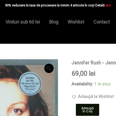
90% reducere la taxa de procesare la minim 4 articole în coș! Detalii
aici.
Viniluri sub 60 lei
Blog
Wishlist
Contact
Jennifer Rush – Jenn
Cantitate
Jennifer
69,00
lei
Rush
–
Jennifer
Availability:
1 în stoc
Rush
-
Adaugă la Wishlist
Disc
VINIL
Adaugă
LP
În Coș
VG+