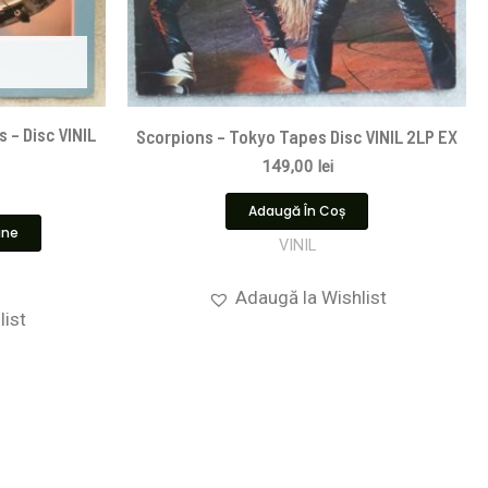
s – Disc VINIL
Scorpions ‎– Tokyo Tapes Disc VINIL 2LP EX
149,00
lei
Adaugă În Coș
ine
VINIL
Adaugă la Wishlist
list