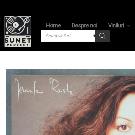
Skip
to
content
Home
Despre noi
Viniluri
Products
search