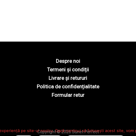
Despre noi
Termeni și condiții
Livrare și retururi
Politica de confidențialitate
Formular retur
experiență pe site-ul nostru. Dacă continui să folosești acest site, vom
Copyright © 2026 Sunet Perfect