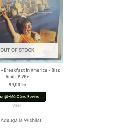
OUT OF STOCK
– Breakfast In America – Disc
Vinil LP VG+
99,00
lei
unță-Mă Când Revine
VINIL
Adaugă la Wishlist