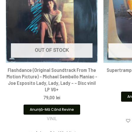
OUT OF STOCK
Flashdance (Original Soundtrack From The
Supertramp 
Motion Picture) – Michael Sembello Maniac -
Joe Esposito Lady, Lady, Lady – – Disc vinil
LP VG+
An
79,00
lei
Anunță-Mă Când Revine
VINIL