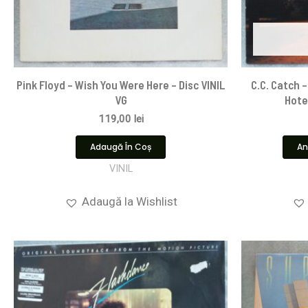
Pink Floyd ‎– Wish You Were Here – Disc VINIL
C.C. Catch 
VG
Hotel
119,00
lei
Adaugă În Coș
An
VINIL
Adaugă la Wishlist