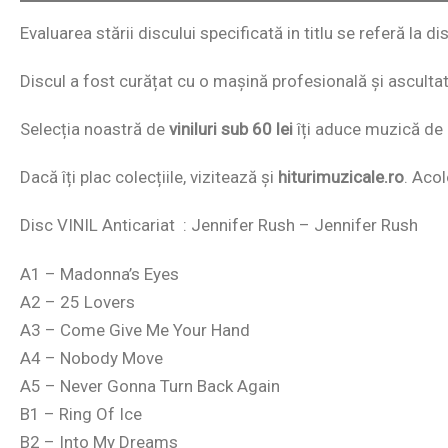
Evaluarea stării discului specificată in titlu se referă la di
Discul a fost curățat cu o mașină profesională și ascultat i
Selecția noastră de
viniluri sub 60 lei
îți aduce muzică de c
Dacă îți plac colecțiile, vizitează și
hiturimuzicale.ro
. Acol
Disc VINIL Anticariat : Jennifer Rush – Jennifer Rush
A1 – Madonna’s Eyes
A2 – 25 Lovers
A3 – Come Give Me Your Hand
A4 – Nobody Move
A5 – Never Gonna Turn Back Again
B1 – Ring Of Ice
B2 – Into My Dreams