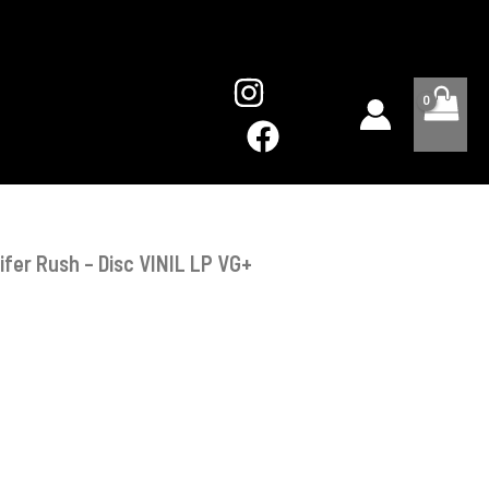
Rush
-
Disc
VINIL
LP
VG+
ifer Rush – Disc VINIL LP VG+