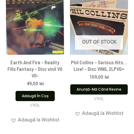
OUT OF STOCK
Earth And Fire – Reality
Phil Collins – Serious Hits…
Fills Fantasy – Disc vinil VG
Live! – Disc VINIL 2LPVG+
VG-
109,00
lei
49,00
lei
Anunță-Mă Când Revine
Adaugă În Coș
VINIL
VINIL
Adaugă la Wishlist
Adaugă la Wishlist