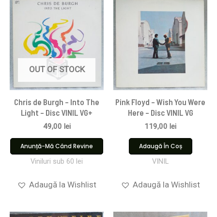
OUT OF STOCK
Chris de Burgh – Into The
Pink Floyd ‎– Wish You Were
Light – Disc VINIL VG+
Here – Disc VINIL VG
49,00
lei
119,00
lei
Anunță-Mă Când Revine
Adaugă În Coș
Viniluri sub 60 lei
VINIL
Adaugă la Wishlist
Adaugă la Wishlist