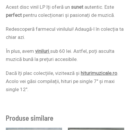
Acest disc vinil LP îți oferă un
sunet
autentic. Este
perfect
pentru colecționari și pasionați de muzică.
Redescoperă farmecul vinilului! Adaugă-l în colecția ta
chiar azi.
În plus, avem
viniluri
sub 60 lei. Astfel, poți asculta
muzică bună la prețuri accesibile.
Dacă îți plac colecțiile, vizitează și
hiturimuzicale.ro
.
Acolo vei găsi compilații, hituri pe single 7″ și maxi
single 12″.
Produse similare