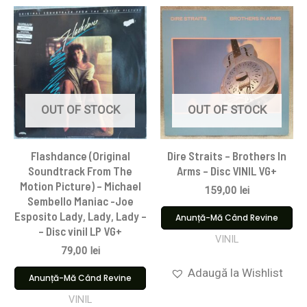
OUT OF STOCK
OUT OF STOCK
Flashdance (Original
Dire Straits ‎– Brothers In
Soundtrack From The
Arms – Disc VINIL VG+
Motion Picture) – Michael
159,00
lei
Sembello Maniac -Joe
Esposito Lady, Lady, Lady –
Anunță-Mă Când Revine
– Disc vinil LP VG+
VINIL
79,00
lei
Adaugă la Wishlist
Anunță-Mă Când Revine
VINIL