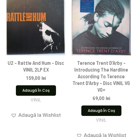
U2 – Rattle And Hum – Disc
Terence Trent D’Arby –
VINIL 2LP EX
Introducing The Hardline
According To Terence
159,00
lei
Trent D’Arby – Disc VINIL VG
VG+
Adaugă În Coș
69,00
lei
VINIL
Adaugă În Coș
Adaugă la Wishlist
VINIL
Adaugă la Wishlist