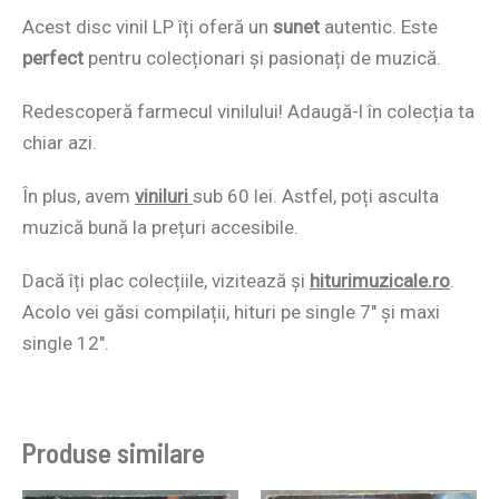
Acest disc vinil LP îți oferă un
sunet
autentic. Este
perfect
pentru colecționari și pasionați de muzică.
Redescoperă farmecul vinilului! Adaugă-l în colecția ta
chiar azi.
În plus, avem
viniluri
sub 60 lei. Astfel, poți asculta
muzică bună la prețuri accesibile.
Dacă îți plac colecțiile, vizitează și
hiturimuzicale.ro
.
Acolo vei găsi compilații, hituri pe single 7″ și maxi
single 12″.
Produse similare