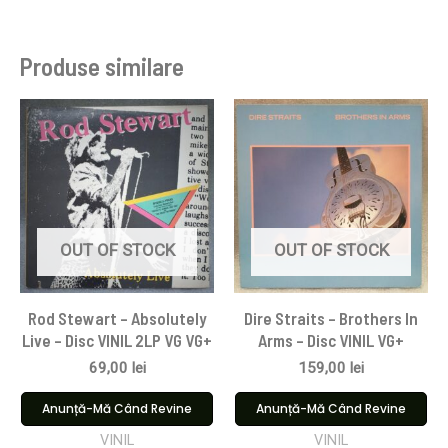
Produse similare
OUT OF STOCK
OUT OF STOCK
Rod Stewart – Absolutely
Dire Straits ‎– Brothers In
Live – Disc VINIL 2LP VG VG+
Arms – Disc VINIL VG+
69,00
lei
159,00
lei
Anunță-Mă Când Revine
Anunță-Mă Când Revine
VINIL
VINIL