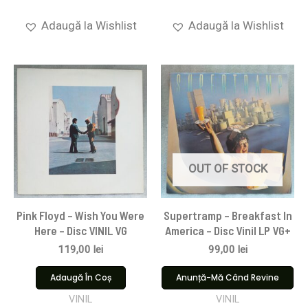
Adaugă la Wishlist
Adaugă la Wishlist
OUT OF STOCK
Pink Floyd ‎– Wish You Were
Supertramp – Breakfast In
Here – Disc VINIL VG
America – Disc Vinil LP VG+
119,00
lei
99,00
lei
Adaugă În Coș
Anunță-Mă Când Revine
VINIL
VINIL