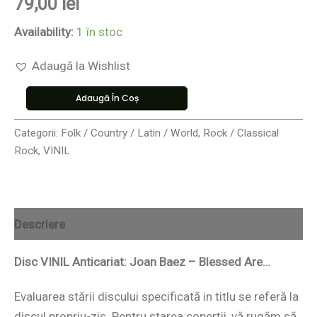
79,00
lei
Availability:
1 în stoc
Adaugă la Wishlist
Adaugă În Coș
Categorii:
Folk / Country / Latin / World
,
Rock / Classical
Rock
,
VINIL
Descriere
Disc VINIL Anticariat: Joan Baez – Blessed Are…
Evaluarea stării discului specificată in titlu se referă la
discul propriu-zis. Pentru starea coperții, vă rugăm să