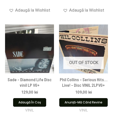
Adaugă la Wishlist
Adaugă la Wishlist
OUT OF STOCK
Sade – Diamond Life Disc
Phil Collins – Serious Hits…
vinil LP VG+
Live! – Disc VINIL 2LPVG+
129,00
lei
109,00
lei
Adaugă În Coș
Anunță-Mă Când Revine
VINIL
VINIL