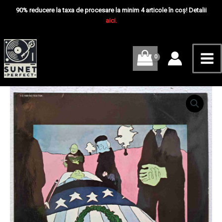
Skip
Mai
Are...
90% reducere la taxa de procesare la minim 4 articole în coș! Detalii
-
to
aici.
Me
Disc
content
Vinil
2LP
VG
Cantitate
Joan
Baez
–
Blessed
Are...
-
Disc
Vinil
2LP
VG