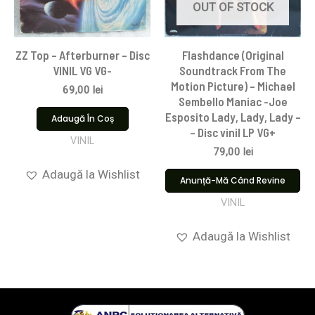
OUT OF STOCK
ZZ Top – Afterburner – Disc
Flashdance (Original
VINIL VG VG-
Soundtrack From The
Motion Picture) – Michael
69,00
lei
Sembello Maniac -Joe
Esposito Lady, Lady, Lady –
Adaugă În Coș
– Disc vinil LP VG+
VINIL
79,00
lei
Adaugă la Wishlist
Anunță-Mă Când Revine
VINIL
Adaugă la Wishlist