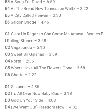
B3
A Song For David – 6:59
B4
At The Brand New Tennessee Waltz – 3:22
B5
A City Called Heaven – 2:30
B6
Saigon Bridge – 4:46
C1
C’era Un Ragazzo Che Come Me Amava I Beatles E
I Rolling Stones – 3:58
C2
Vagabondo – 5:10
C3
Sweet Sir Galahad – 3:59
C4
North – 2:35
C5
Where Have All The Flowers Gone – 3:58
C6
Ghetto – 2:22
D1
Suzanne – 4:35
D2
It’s All Over Now Baby Blue – 3:18
D3
God On Your Side – 4:08
D4
(We Want Our) Freedom Now – 4:02