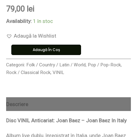
79,00
lei
Availability:
1 în stoc
Adaugă la Wishlist
Adaugă În Coș
Categorii:
Folk / Country / Latin / World
,
Pop / Pop-Rock
,
Rock / Classical Rock
,
VINIL
Descriere
Disc VINIL Anticariat: Joan Baez – Joan Baez In Italy
Album live dublu, înregistrat în Italia, unde Joan Baez