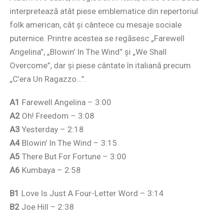
interpretează atât piese emblematice din repertoriul
folk american, cât și cântece cu mesaje sociale
puternice. Printre acestea se regăsesc „Farewell
Angelina”, „Blowin’ In The Wind” și „We Shall
Overcome”, dar și piese cântate în italiană precum
„C’era Un Ragazzo…”.
A1
Farewell Angelina – 3:00
A2
Oh! Freedom – 3:08
A3
Yesterday – 2:18
A4
Blowin’ In The Wind – 3:15
A5
There But For Fortune – 3:00
A6
Kumbaya – 2:58
B1
Love Is Just A Four-Letter Word – 3:14
B2
Joe Hill – 2:38