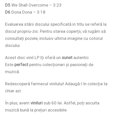
D5
We Shall Overcome – 3:23
D6
Dona Dona – 3:18
Evaluarea stării discului specificată in titlu se referă la
discul propriu-zis. Pentru starea coperții, vă rugăm să
consultați pozele, inclusiv ultima imagine cu cotorul
discului.
Acest disc vinil LP îți oferă un
sunet
autentic.
Este
perfect
pentru colecționari și pasionați de
muzică.
Redescoperă farmecul vinilului! Adaugă-l în colecția ta
chiar azi.
În plus, avem
viniluri
sub 60 lei. Astfel, poți asculta
muzică bună la prețuri accesibile.