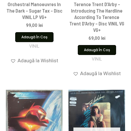
Orchestral Manoeuvres In
Terence Trent D’Arby –
The Dark – Sugar Tax – Disc
Introducing The Hardline
VINIL LP VG+
According To Terence
Trent D’Arby – Disc VINIL VG
99,00
lei
VG+
Adaugă În Coș
69,00
lei
VINIL
Adaugă În Coș
VINIL
Adaugă la Wishlist
Adaugă la Wishlist