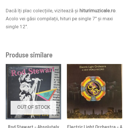
Dacă îți plac colecțiile, vizitează și
hiturimuzicale.ro
.
Acolo vei găsi compilații, hituri pe single 7″ și maxi
single 12″.
Produse similare
OUT OF STOCK
Rod Stewart – Absolutely
Electric Light Orchestra – A