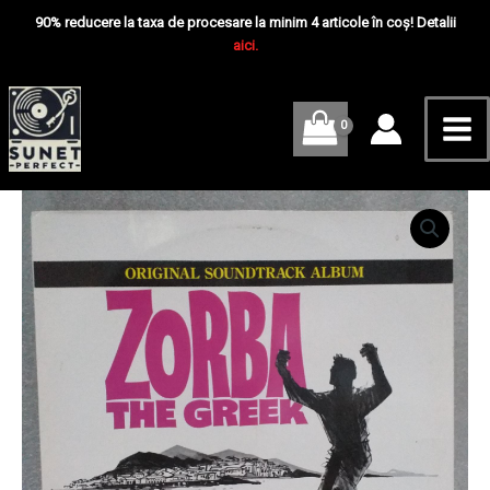
Skip
Mai
The
90% reducere la taxa de procesare la minim 4 articole în coș! Detalii
Greek
to
aici.
Me
-
content
Original
Soundtrack
-
Disc
VINIL
LP
Cantitate
VG
Mikis
VG+
Theodorakis
–
Zorba
The
Greek
-
Original
Soundtrack
-
Disc
VINIL
LP