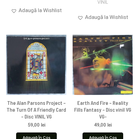
VINIL
Adaugă la Wishlist
Adaugă la Wishlist
The Alan Parsons Project –
Earth And Fire – Reality
The Turn Of A Friendly Card
Fills Fantasy – Disc vinil VG
– Disc VINIL VG
VG-
59,00
lei
49,00
lei
Adaugă În Coș
Adaugă În Coș