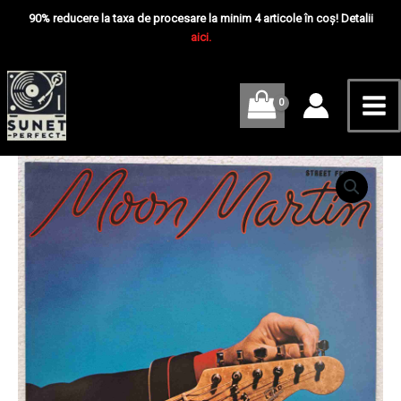
Skip
Mai
Fever
90% reducere la taxa de procesare la minim 4 articole în coș! Detalii
-
to
aici.
Me
Disc
content
VINIL
LP
VG+
Cantitate
Moon
Martin
–
Street
Fever
-
Disc
VINIL
LP
VG+