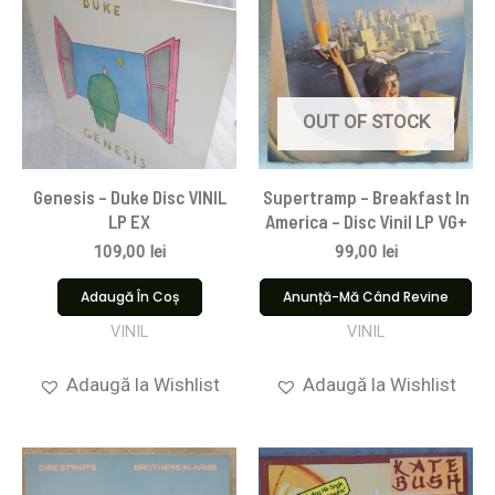
OUT OF STOCK
Genesis – Duke Disc VINIL
Supertramp – Breakfast In
LP EX
America – Disc Vinil LP VG+
109,00
lei
99,00
lei
Adaugă În Coș
Anunță-Mă Când Revine
VINIL
VINIL
Adaugă la Wishlist
Adaugă la Wishlist