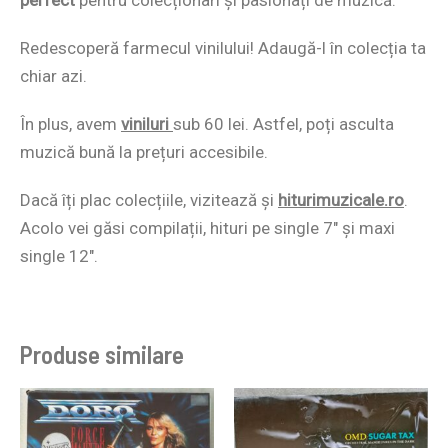
Redescoperă farmecul vinilului! Adaugă-l în colecția ta
chiar azi.
În plus, avem
viniluri
sub 60 lei. Astfel, poți asculta
muzică bună la prețuri accesibile.
Dacă îți plac colecțiile, vizitează și
hiturimuzicale.ro
.
Acolo vei găsi compilații, hituri pe single 7″ și maxi
single 12″.
Produse similare