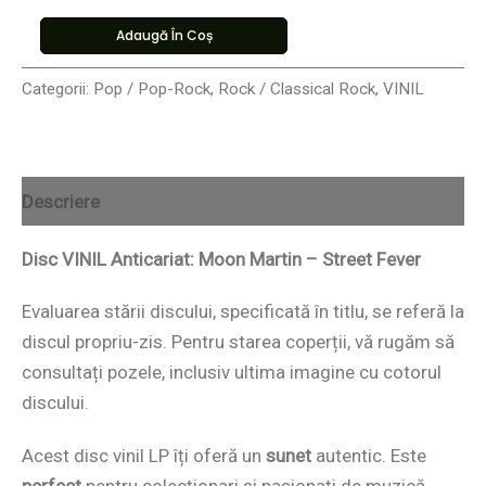
Adaugă În Coș
Categorii:
Pop / Pop-Rock
,
Rock / Classical Rock
,
VINIL
Descriere
Disc VINIL Anticariat: Moon Martin – Street Fever
Evaluarea stării discului, specificată în titlu, se referă la
discul propriu-zis. Pentru starea coperții, vă rugăm să
consultați pozele, inclusiv ultima imagine cu cotorul
discului.
Acest disc vinil LP îți oferă un
sunet
autentic. Este
perfect
pentru colecționari și pasionați de muzică.