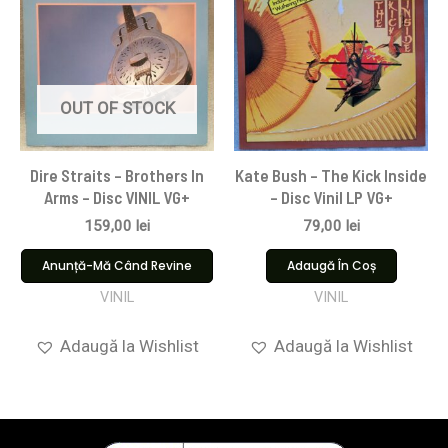
OUT OF STOCK
Dire Straits ‎– Brothers In
Kate Bush – The Kick Inside
Arms – Disc VINIL VG+
– Disc Vinil LP VG+
159,00
lei
79,00
lei
Anunță-Mă Când Revine
Adaugă În Coș
VINIL
VINIL
Adaugă la Wishlist
Adaugă la Wishlist