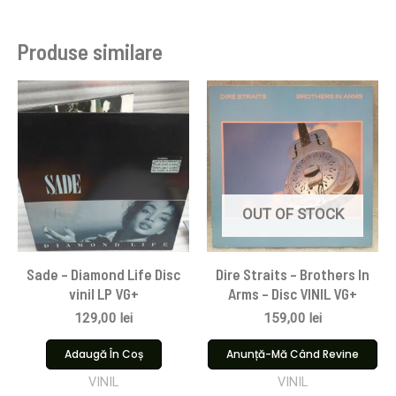
Produse similare
OUT OF STOCK
Sade – Diamond Life Disc
Dire Straits ‎– Brothers In
vinil LP VG+
Arms – Disc VINIL VG+
129,00
lei
159,00
lei
Adaugă În Coș
Anunță-Mă Când Revine
VINIL
VINIL