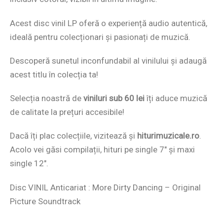
Acest disc vinil LP oferă o experiență audio autentică,
ideală pentru colecționari și pasionați de muzică.
Descoperă sunetul inconfundabil al vinilului și adaugă
acest titlu în colecția ta!
Selecția noastră de
viniluri sub 60 lei
îți aduce muzică
de calitate la prețuri accesibile!
Dacă îți plac colecțiile, vizitează și
hiturimuzicale.ro
.
Acolo vei găsi compilații, hituri pe single 7″ și maxi
single 12″.
Disc VINIL Anticariat : More Dirty Dancing – Original
Picture Soundtrack