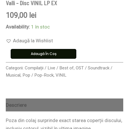
Valli – Disc VINIL LP EX
109,00
lei
Availability:
1 în stoc
Adaugă la Wishlist
Adaugă În Coș
Categorii:
Compilații / Live / Best of
,
OST / Soundtrack /
Musical
,
Pop / Pop-Rock
,
VINIL
Descriere
Poza din colaj surprinde exact starea coperții discului,
inclusiv cotorul, vizibil în ultima imagine.