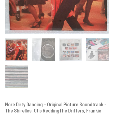
Frankie
Valli
-
Disc
VINIL
LP
EX
More Dirty Dancing – Original Picture Soundtrack –
The Shirelles, Otis ReddingThe Drifters, Frankie