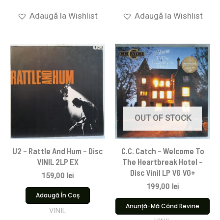
Adaugă la Wishlist
Adaugă la Wishlist
OUT OF STOCK
U2 – Rattle And Hum – Disc
C.C. Catch – Welcome To
VINIL 2LP EX
The Heartbreak Hotel –
Disc Vinil LP VG VG+
159,00
lei
199,00
lei
Adaugă În Coș
Anunță-Mă Când Revine
VINIL