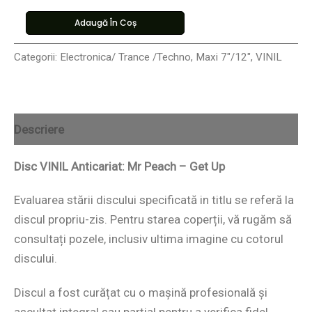
Adaugă În Coș
Categorii:
Electronica/ Trance /Techno
,
Maxi 7"/12"
,
VINIL
Descriere
Disc VINIL Anticariat: Mr Peach – Get Up
Evaluarea stării discului specificată in titlu se referă la
discul propriu-zis. Pentru starea coperții, vă rugăm să
consultați pozele, inclusiv ultima imagine cu cotorul
discului.
Discul a fost curățat cu o mașină profesională și
ascultat integral sau parțial pentru a verifica fidel