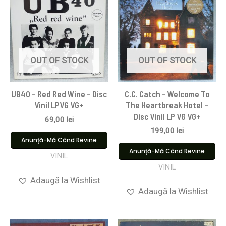
OUT OF STOCK
OUT OF STOCK
UB40 – Red Red Wine – Disc
C.C. Catch – Welcome To
Vinil LPVG VG+
The Heartbreak Hotel –
Disc Vinil LP VG VG+
69,00
lei
199,00
lei
Anunță-Mă Când Revine
Anunță-Mă Când Revine
VINIL
VINIL
Adaugă la Wishlist
Adaugă la Wishlist