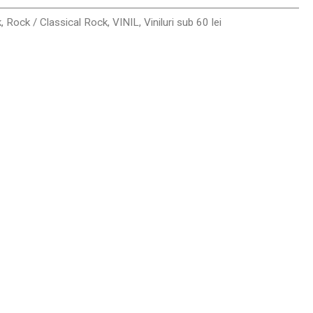
k
,
Rock / Classical Rock
,
VINIL
,
Viniluri sub 60 lei