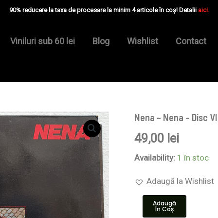
90% reducere la taxa de procesare la minim 4 articole în coș! Detalii
aici.
Viniluri sub 60 lei
Blog
Wishlist
Contact
Nena – Nena – Disc V
Cantitate
Nena
49,00
lei
–
Nena
-
Availability:
1 în stoc
Disc
VINIL
Adaugă la Wishlist
LP
VG
Adaugă
În Coș