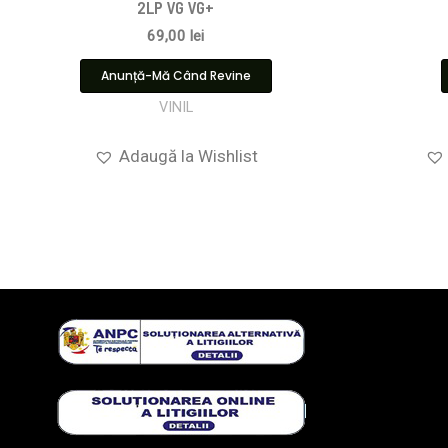
2LP VG VG+
69,00
lei
Anunță-Mă Când Revine
VINIL
Adaugă la Wishlist