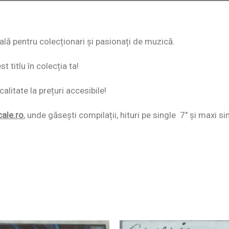
eală pentru colecționari și pasionați de muzică.
 titlu în colecția ta!
alitate la prețuri accesibile!
cale.ro
,
unde găsești compilații, hituri pe single 7″ și maxi si