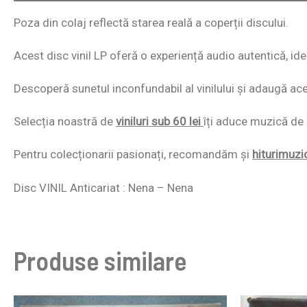
Poza din colaj reflectă starea reală a coperții discului.
Acest disc vinil LP oferă o experiență audio autentică, id
Descoperă sunetul inconfundabil al vinilului și adaugă acest
Selecția noastră de
viniluri sub 60 lei
îți aduce muzică de c
Pentru colecționarii pasionați, recomandăm și
hiturimuzi
Disc VINIL Anticariat : Nena – Nena
Produse similare