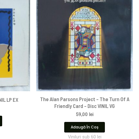
The Alan Parsons Project – The Turn Of A
NIL LP EX
Friendly Card – Disc VINIL VG
59,00
lei
Adaugă În Coș
Viniluri sub 60 lei