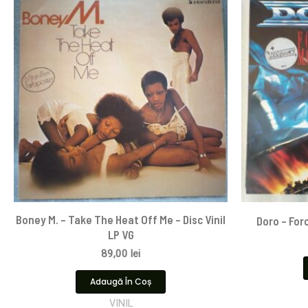
Boney M. – Take The Heat Off Me – Disc Vinil
Doro – For
LP VG
89,00
lei
Adaugă În Coș
VINIL