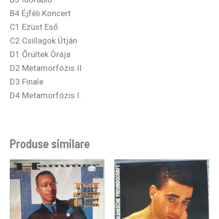
B4 Éjféli Koncert
C1 Ezüst Eső
C2 Csillagok Útján
D1 Őrültek Órája
D2 Metamorfózis II.
D3 Finale
D4 Metamorfózis I.
Produse similare