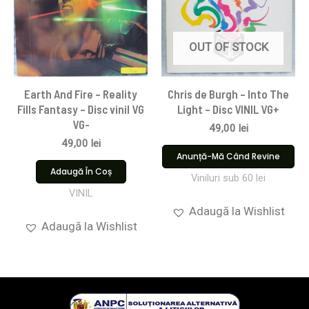
OUT OF STOCK
Earth And Fire – Reality
Chris de Burgh – Into The
Fills Fantasy – Disc vinil VG
Light – Disc VINIL VG+
VG-
49,00
lei
49,00
lei
Anunță-Mă Când Revine
Adaugă În Coș
Viniluri sub 60 lei
VINIL
Adaugă la Wishlist
Adaugă la Wishlist