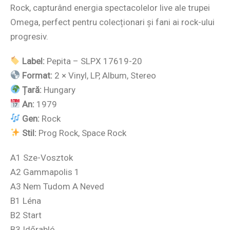
Rock, capturând energia spectacolelor live ale trupei
Omega, perfect pentru colecționari și fani ai rock-ului
progresiv.
Label:
Pepita – SLPX 17619-20
Format:
2 × Vinyl, LP, Album, Stereo
Țară:
Hungary
An:
1979
Gen:
Rock
Stil:
Prog Rock, Space Rock
A1 Sze-Vosztok
A2 Gammapolis 1
A3 Nem Tudom A Neved
B1 Léna
B2 Start
B3 Időrabló