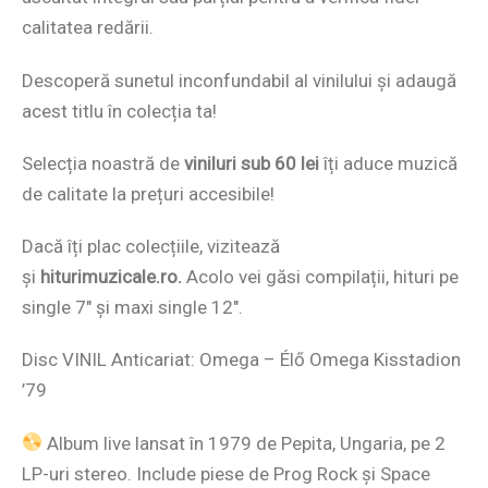
calitatea redării.
Descoperă sunetul inconfundabil al vinilului și adaugă
acest titlu în colecția ta!
Selecția noastră de
viniluri sub 60 lei
îți aduce muzică
de calitate la prețuri accesibile!
Dacă îți plac colecțiile, vizitează
și
hiturimuzicale.ro.
Acolo vei găsi compilații, hituri pe
single 7″ și maxi single 12″.
Disc VINIL Anticariat: Omega – Élő Omega Kisstadion
’79
Album live lansat în 1979 de Pepita, Ungaria, pe 2
LP-uri stereo. Include piese de Prog Rock și Space