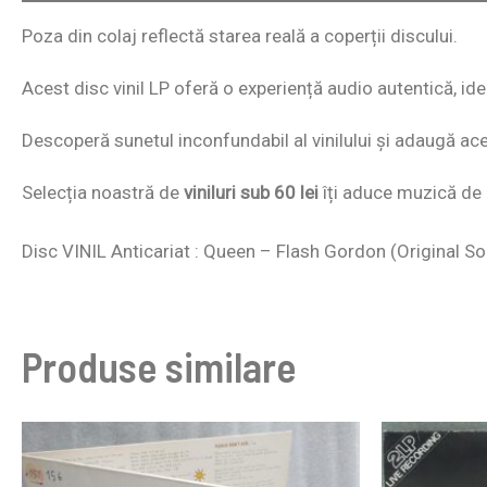
Poza din colaj reflectă starea reală a coperții discului.
Acest disc vinil LP oferă o experiență audio autentică, id
Descoperă sunetul inconfundabil al vinilului și adaugă acest
Selecția noastră de
viniluri sub 60 lei
îți aduce muzică de c
Disc VINIL Anticariat : Queen – Flash Gordon (Original S
Produse similare