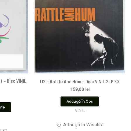
t – Disc VINIL
U2 – Rattle And Hum – Disc VINIL 2LP EX
159,00
lei
Adaugă În Coș
ine
VINIL
Adaugă la Wishlist
list