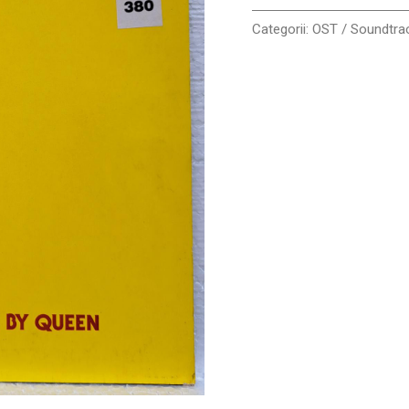
LP
VG
Categorii:
OST / Soundtrac
VG+