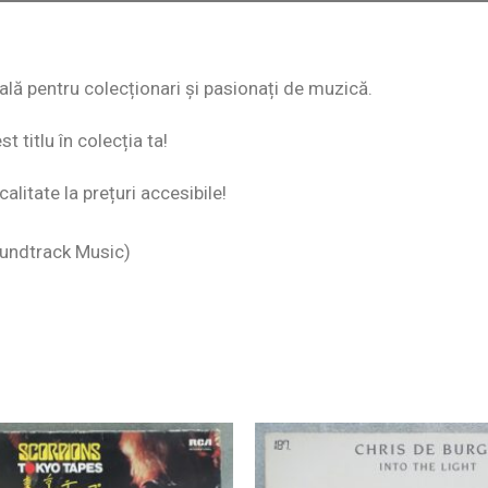
eală pentru colecționari și pasionați de muzică.
 titlu în colecția ta!
alitate la prețuri accesibile!
oundtrack Music)