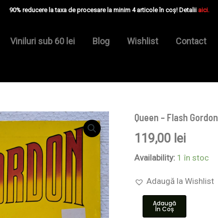
90% reducere la taxa de procesare la minim 4 articole în coș! Detalii
aici.
Viniluri sub 60 lei
Blog
Wishlist
Contact
Queen – Flash Gordon 
Cantitate
Queen
119,00
lei
–
Flash
Gordon
Availability:
1 în stoc
(Original
Soundtrack
Adaugă la Wishlist
Music)
-
Adaugă
Disc
În Coș
VINIL