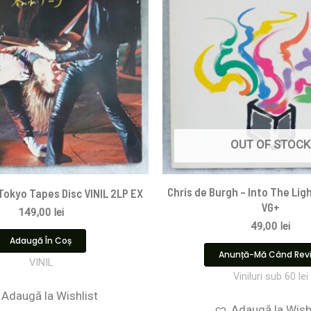
OUT OF STOCK
Chris de Burgh – Into The Ligh
 Tokyo Tapes Disc VINIL 2LP EX
VG+
149,00
lei
49,00
lei
Adaugă În Coș
Anunță-Mă Când Rev
VINIL
Viniluri sub 60 lei
Adaugă la Wishlist
Adaugă la Wish