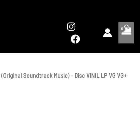
(Original
Soundtrack
Music)
-
Disc
VINIL
LP
VG
VG+
(Original Soundtrack Music) – Disc VINIL LP VG VG+