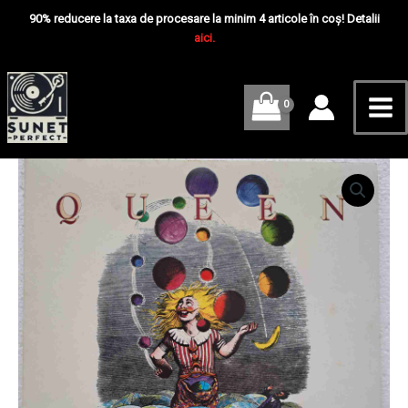
Skip
Mai
Disc
90% reducere la taxa de procesare la minim 4 articole în coș! Detalii
VINIL
to
aici.
Me
LP
content
VG
VG+
Cantitate
Queen
–
Innuendo
-
Disc
VINIL
LP
VG
VG+