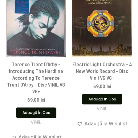
Terence Trent D’Arby –
Electric Light Orchestra – A
Introducing The Hardline
New World Record – Disc
According To Terence
Vinil VG VG+
Trent D’Arby – Disc VINIL VG
69,00
lei
VG+
Adaugă În Coș
69,00
lei
VINIL
Adaugă În Coș
VINIL
Adaugă la Wishlist
Adaugă la Wishlist