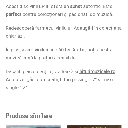
Acest disc vinil LP îți oferă un
sunet
autentic. Este
perfect
pentru colecționari și pasionați de muzică.
Redescoperă farmecul vinilului! Adaugă-l în colecția ta
chiar azi.
În plus, avem
viniluri
sub 60 lei. Astfel, poți asculta
muzică bună la prețuri accesibile.
Dacă îți plac colecțiile, vizitează și
hiturimuzicale.ro
.
Acolo vei găsi compilații, hituri pe single 7″ și maxi
single 12″.
Produse similare