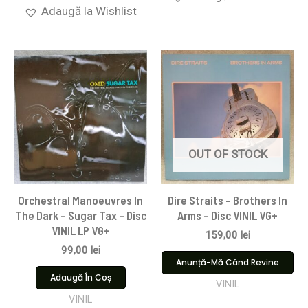
Adaugă la Wishlist
OUT OF STOCK
Orchestral Manoeuvres In
Dire Straits ‎– Brothers In
The Dark – Sugar Tax – Disc
Arms – Disc VINIL VG+
VINIL LP VG+
159,00
lei
99,00
lei
Anunță-Mă Când Revine
Adaugă În Coș
VINIL
VINIL