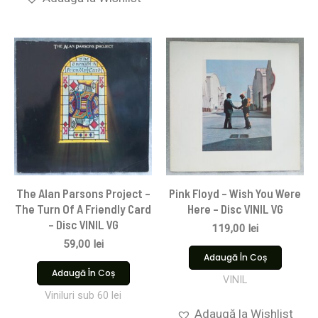
The Alan Parsons Project –
Pink Floyd ‎– Wish You Were
The Turn Of A Friendly Card
Here – Disc VINIL VG
– Disc VINIL VG
119,00
lei
59,00
lei
Adaugă În Coș
Adaugă În Coș
VINIL
Viniluri sub 60 lei
Adaugă la Wishlist