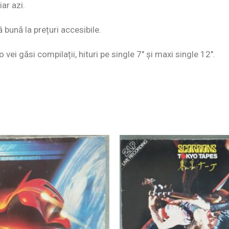
ar azi.
ă bună la prețuri accesibile.
o vei găsi compilații, hituri pe single 7″ și maxi single 12″.