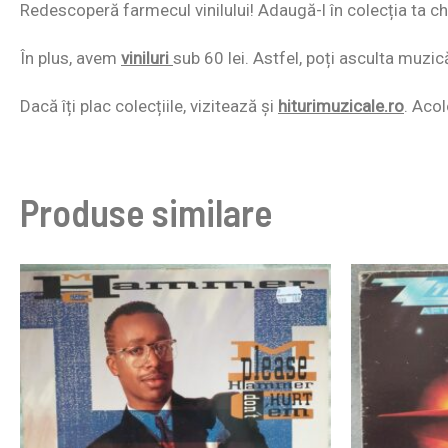
Redescoperă farmecul vinilului! Adaugă-l în colecția ta chi
În plus, avem
viniluri
sub 60 lei. Astfel, poți asculta muzic
Dacă îți plac colecțiile, vizitează și
hiturimuzicale.ro
. Acol
Produse similare