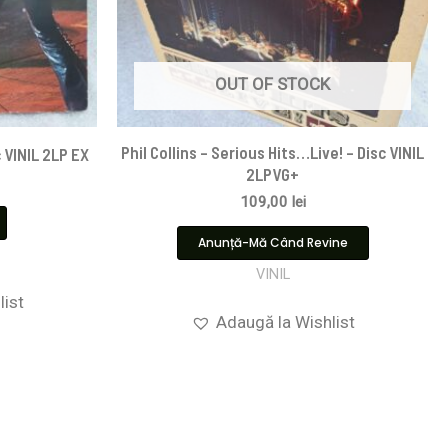
OUT OF STOCK
Phil Collins – Serious Hits…Live! – Disc VINIL
 VINIL 2LP EX
2LPVG+
109,00
lei
Anunță-Mă Când Revine
VINIL
list
Adaugă la Wishlist