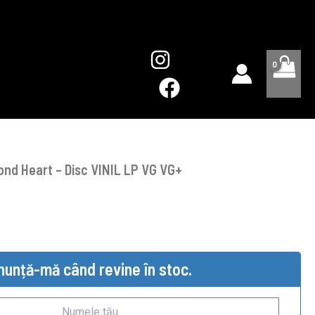
nd Heart – Disc VINIL LP VG VG+
nunță-mă când revine în stoc.