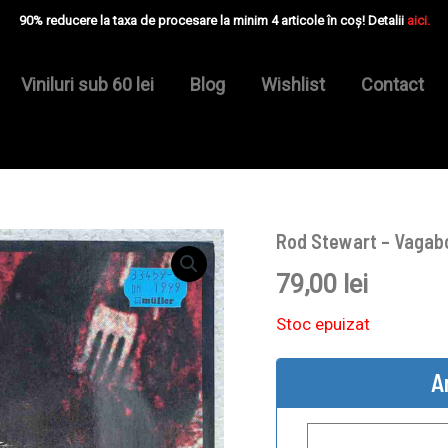
90% reducere la taxa de procesare la minim 4 articole în coș! Detalii
aici.
Viniluri sub 60 lei
Blog
Wishlist
Contact
Rod Stewart – Vagabo
79,00
lei
Stoc epuizat
A