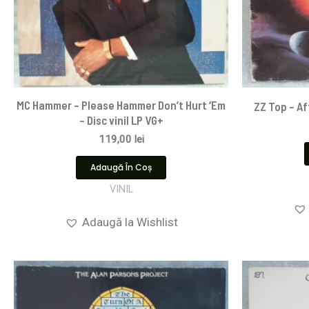
MC Hammer – Please Hammer Don’t Hurt ‘Em
ZZ Top – Af
– Disc vinil LP VG+
119,00
lei
Adaugă În Coș
VINIL
Adaugă la Wishlist