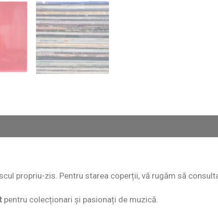
 discul propriu-zis. Pentru starea coperții, vă rugăm să consult
t
pentru colecționari și pasionați de muzică.