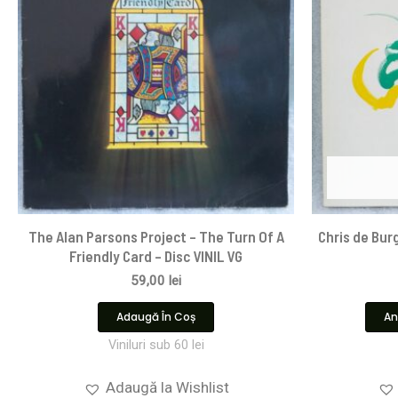
The Alan Parsons Project – The Turn Of A
Chris de Burg
Friendly Card – Disc VINIL VG
59,00
lei
Adaugă În Coș
An
Viniluri sub 60 lei
Adaugă la Wishlist