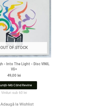
OUT OF STOCK
h – Into The Light – Disc VINIL
VG+
49,00
lei
unță-Mă Când Revine
Viniluri sub 60 lei
Adaugă la Wishlist