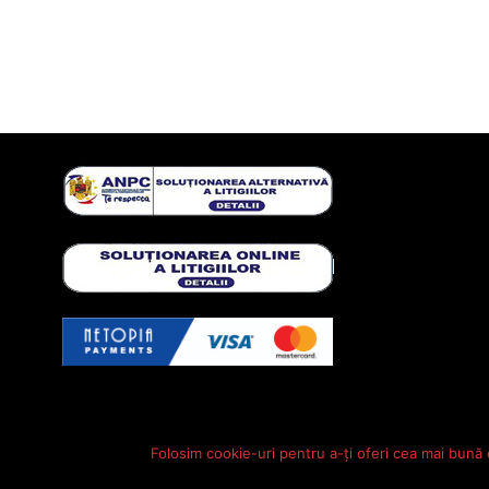
Folosim cookie-uri pentru a-ți oferi cea mai bună 