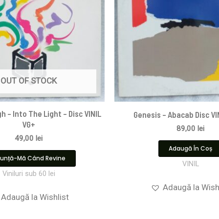
OUT OF STOCK
h – Into The Light – Disc VINIL
Genesis – Abacab Disc VI
VG+
89,00
lei
49,00
lei
Adaugă În Coș
unță-Mă Când Revine
VINIL
Viniluri sub 60 lei
Adaugă la Wish
Adaugă la Wishlist