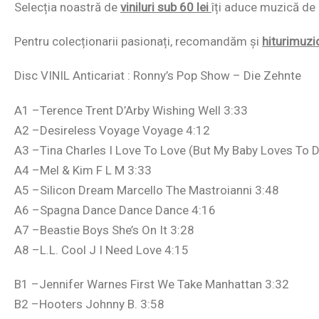
Selecția noastră de
viniluri sub 60 lei
îți aduce muzică de c
Pentru colecționarii pasionați, recomandăm și
hiturimuzi
Disc VINIL Anticariat : Ronny’s Pop Show – Die Zehnte
A1 –Terence Trent D’Arby Wishing Well 3:33
A2 –Desireless Voyage Voyage 4:12
A3 –Tina Charles I Love To Love (But My Baby Loves To 
A4 –Mel & Kim F L M 3:33
A5 –Silicon Dream Marcello The Mastroianni 3:48
A6 –Spagna Dance Dance Dance 4:16
A7 –Beastie Boys She’s On It 3:28
A8 –L.L. Cool J I Need Love 4:15
B1 –Jennifer Warnes First We Take Manhattan 3:32
B2 –Hooters Johnny B. 3:58