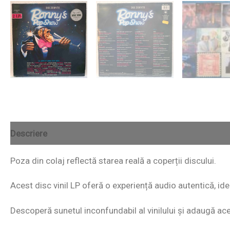
Descriere
Poza din colaj reflectă starea reală a coperții discului.
Acest disc vinil LP oferă o experiență audio autentică, id
Descoperă sunetul inconfundabil al vinilului și adaugă acest