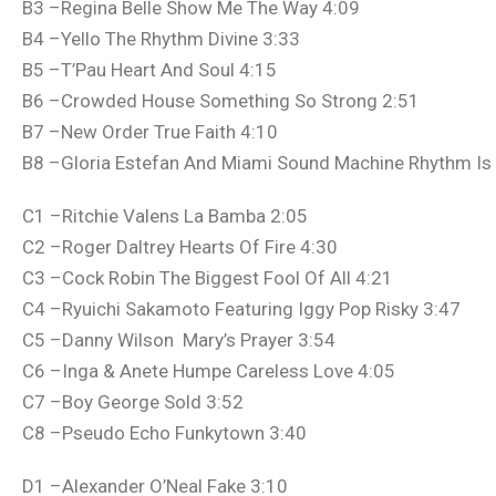
B3 –Regina Belle Show Me The Way 4:09
B4 –Yello The Rhythm Divine 3:33
B5 –T’Pau Heart And Soul 4:15
B6 –Crowded House Something So Strong 2:51
B7 –New Order True Faith 4:10
B8 –Gloria Estefan And Miami Sound Machine Rhythm Is
C1 –Ritchie Valens La Bamba 2:05
C2 –Roger Daltrey Hearts Of Fire 4:30
C3 –Cock Robin The Biggest Fool Of All 4:21
C4 –Ryuichi Sakamoto Featuring Iggy Pop Risky 3:47
C5 –Danny Wilson Mary’s Prayer 3:54
C6 –Inga & Anete Humpe Careless Love 4:05
C7 –Boy George Sold 3:52
C8 –Pseudo Echo Funkytown 3:40
D1 –Alexander O’Neal Fake 3:10