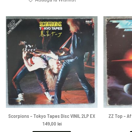
Scorpions ‎– Tokyo Tapes Disc VINIL 2LP EX
ZZ Top – Af
149,00
lei