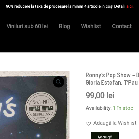
90% reducere la taxa de procesare la minim 4 articole în coș! Detalii
aici.
Viniluri sub 60 lei
Blog
Wishlist
Contact
Ronny’s Pop Show – D
Cantitate
Ronny's
Gloria Estefan, T’Pau
Pop
Show
99,00
lei
-
Die
Availability:
1 în stoc
Zehnte
–
Adaugă la Wishlist
Terence
Trent
D'Arby,
Adaugă