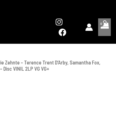
Die
Zehnte
–
Terence
Trent
D'Arby,
Samantha
Fox,
Gloria
Estefan,
T'Pau
ie Zehnte – Terence Trent D’Arby, Samantha Fox,
-
Disc
 – Disc VINIL 2LP VG VG+
VINIL
2LP
VG
VG+