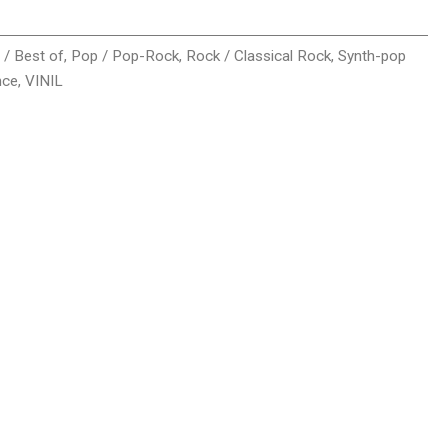
e / Best of
,
Pop / Pop-Rock
,
Rock / Classical Rock
,
Synth-pop
nce
,
VINIL