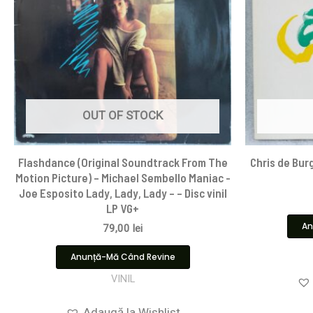
OUT OF STOCK
Flashdance (Original Soundtrack From The
Chris de Burg
Motion Picture) – Michael Sembello Maniac -
Joe Esposito Lady, Lady, Lady – – Disc vinil
LP VG+
An
79,00
lei
Anunță-Mă Când Revine
VINIL
Adaugă la Wishlist