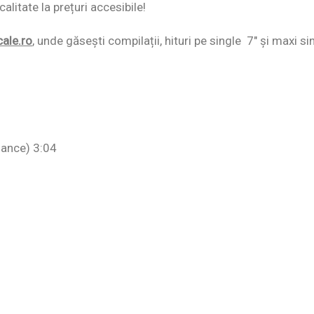
alitate la prețuri accesibile!
cale.ro
,
unde găsești compilații, hituri pe single 7″ și maxi si
Dance) 3:04