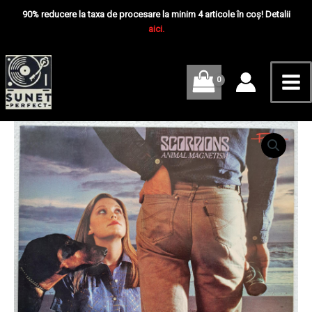
Skip
Mai
-
90% reducere la taxa de procesare la minim 4 articole în coș! Detalii
Disc
to
aici.
Me
VINIL
content
LP
VG
Cantitate
Scorpions
–
Animal
Magnetism
-
Disc
VINIL
LP
VG