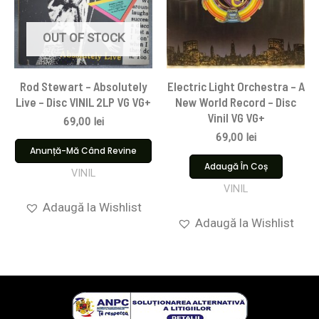
OUT OF STOCK
Rod Stewart – Absolutely
Electric Light Orchestra – A
Live – Disc VINIL 2LP VG VG+
New World Record – Disc
Vinil VG VG+
69,00
lei
69,00
lei
Anunță-Mă Când Revine
Adaugă În Coș
VINIL
VINIL
Adaugă la Wishlist
Adaugă la Wishlist