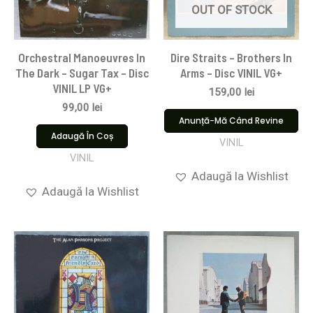
OUT OF STOCK
Orchestral Manoeuvres In
Dire Straits ‎– Brothers In
The Dark – Sugar Tax – Disc
Arms – Disc VINIL VG+
VINIL LP VG+
159,00
lei
99,00
lei
Anunță-Mă Când Revine
Adaugă În Coș
VINIL
VINIL
Adaugă la Wishlist
Adaugă la Wishlist