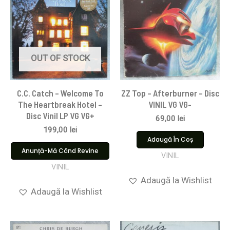
OUT OF STOCK
C.C. Catch – Welcome To
ZZ Top – Afterburner – Disc
The Heartbreak Hotel –
VINIL VG VG-
Disc Vinil LP VG VG+
69,00
lei
199,00
lei
Adaugă În Coș
Anunță-Mă Când Revine
VINIL
VINIL
Adaugă la Wishlist
Adaugă la Wishlist