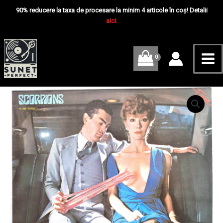
Skip
Mai
Disc
90% reducere la taxa de procesare la minim 4 articole în coș! Detalii
VINIL
to
aici.
Me
LP
content
VG+
Cantitate
Scorpions
-
Lovedrive
-
Disc
VINIL
LP
VG+