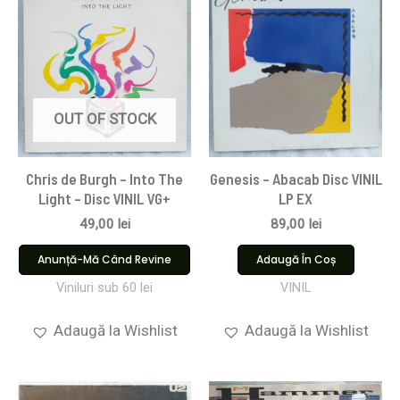
OUT OF STOCK
Chris de Burgh – Into The
Genesis – Abacab Disc VINIL
Light – Disc VINIL VG+
LP EX
49,00
lei
89,00
lei
Anunță-Mă Când Revine
Adaugă În Coș
Viniluri sub 60 lei
VINIL
Adaugă la Wishlist
Adaugă la Wishlist