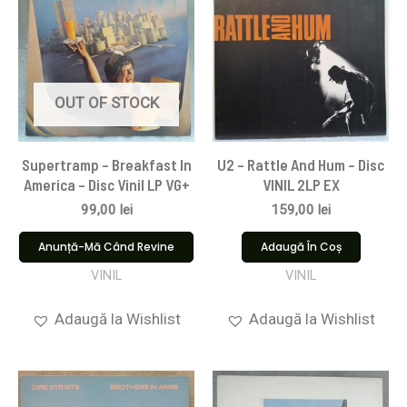
OUT OF STOCK
Supertramp – Breakfast In
U2 – Rattle And Hum – Disc
America – Disc Vinil LP VG+
VINIL 2LP EX
99,00
lei
159,00
lei
Anunță-Mă Când Revine
Adaugă În Coș
VINIL
VINIL
Adaugă la Wishlist
Adaugă la Wishlist