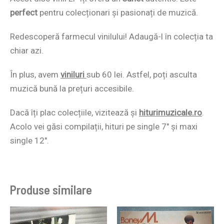
perfect
pentru colecționari și pasionați de muzică.
Redescoperă farmecul vinilului! Adaugă-l în colecția ta
chiar azi.
În plus, avem
viniluri
sub 60 lei. Astfel, poți asculta
muzică bună la prețuri accesibile.
Dacă îți plac colecțiile, vizitează și
hiturimuzicale.ro
.
Acolo vei găsi compilații, hituri pe single 7″ și maxi
single 12″.
Produse similare