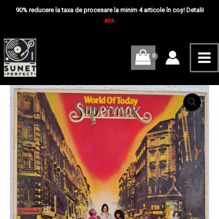
Skip
Mai
Today
90% reducere la taxa de procesare la minim 4 articole în coș! Detalii
-
to
aici.
Me
Disc
content
VINIL
LP
VG+
Cantitate
Supermax
–
World
Of
Today
-
Disc
VINIL
LP
VG+