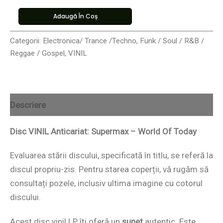
Adaugă În Coș
Categorii:
Electronica/ Trance /Techno
,
Funk / Soul / R&B /
Reggae / Gospel
,
VINIL
Descriere
Disc VINIL Anticariat: Supermax – World Of Today
Evaluarea stării discului, specificată în titlu, se referă la
discul propriu-zis. Pentru starea coperții, vă rugăm să
consultați pozele, inclusiv ultima imagine cu cotorul
discului.
Acest disc vinil LP îți oferă un
sunet
autentic. Este