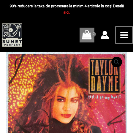
Skip
Mai
90% reducere la taxa de procesare la minim 4 articole în coș! Detalii
to
aici.
Me
content