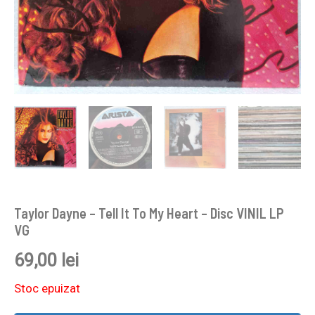
Taylor Dayne – Tell It To My Heart – Disc VINIL LP
VG
69,00
lei
Stoc epuizat