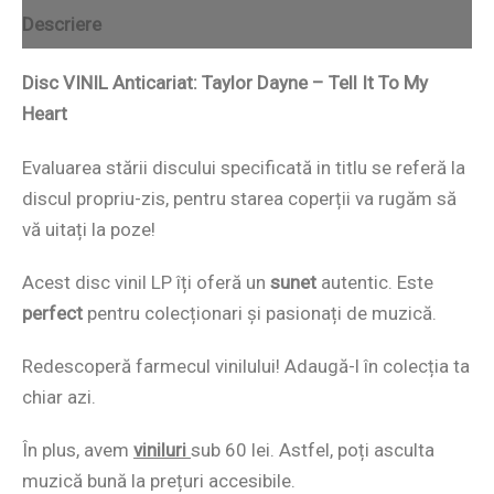
Descriere
Disc VINIL Anticariat: Taylor Dayne – Tell It To My
Heart
Evaluarea stării discului specificată in titlu se referă la
discul propriu-zis, pentru starea coperții va rugăm să
vă uitați la poze!
Acest disc vinil LP îți oferă un
sunet
autentic. Este
perfect
pentru colecționari și pasionați de muzică.
Redescoperă farmecul vinilului! Adaugă-l în colecția ta
chiar azi.
În plus, avem
viniluri
sub 60 lei. Astfel, poți asculta
muzică bună la prețuri accesibile.