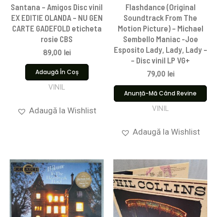
Santana – Amigos Disc vinil
Flashdance (Original
EX EDITIE OLANDA – NU GEN
Soundtrack From The
CARTE GADEFOLD eticheta
Motion Picture) – Michael
rosie CBS
Sembello Maniac -Joe
Esposito Lady, Lady, Lady –
89,00
lei
– Disc vinil LP VG+
Adaugă În Coș
79,00
lei
VINIL
Anunță-Mă Când Revine
VINIL
Adaugă la Wishlist
Adaugă la Wishlist