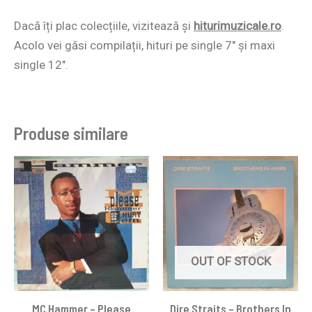
Dacă îți plac colecțiile, vizitează și
hiturimuzicale.ro
.
Acolo vei găsi compilații, hituri pe single 7″ și maxi
single 12″.
Produse similare
OUT OF STOCK
MC Hammer – Please
Dire Straits ‎– Brothers In