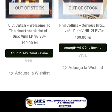
OUT OF STOCK
OUT OF STOCK
C.C. Catch – Welcome To
Phil Collins – Serious Hits…
The Heartbreak Hotel –
Live! – Disc VINIL 2LPVG+
Disc Vinil LP VG VG+
109,00
lei
199,00
lei
Anunță-Mă Când Revine
Anunță-Mă Când Revine
VINIL
VINIL
Adaugă la Wishlist
Adaugă la Wishlist