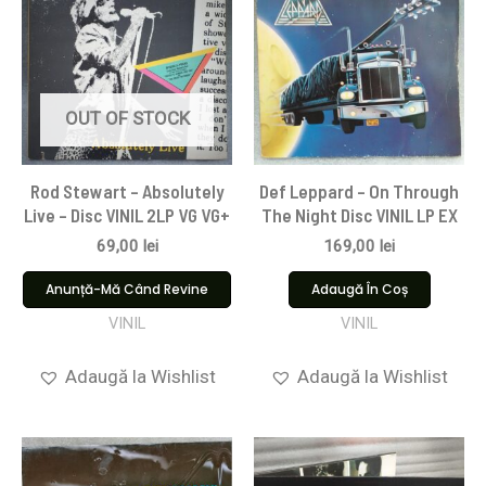
OUT OF STOCK
Rod Stewart – Absolutely
Def Leppard – On Through
Live – Disc VINIL 2LP VG VG+
The Night Disc VINIL LP EX
69,00
lei
169,00
lei
Anunță-Mă Când Revine
Adaugă În Coș
VINIL
VINIL
Adaugă la Wishlist
Adaugă la Wishlist