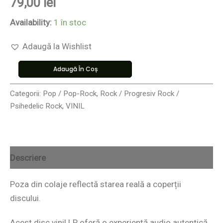
79,00
lei
Availability:
1 în stoc
Adaugă la Wishlist
Adaugă În Coș
Categorii:
Pop / Pop-Rock
,
Rock / Progresiv Rock /
Psihedelic Rock
,
VINIL
Descriere
Poza din colaje reflectă starea reală a coperții
discului.
Acest disc vinil LP oferă o experiență audio autentică,