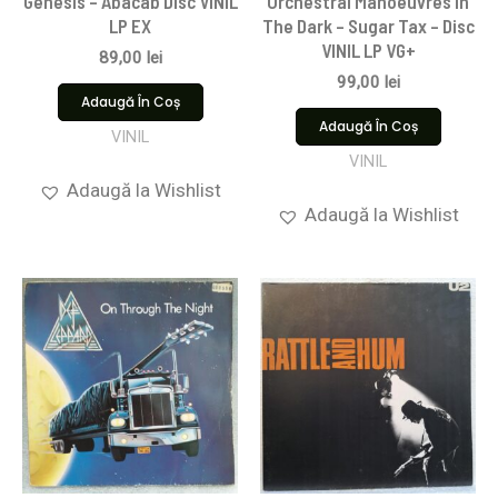
Genesis – Abacab Disc VINIL
Orchestral Manoeuvres In
LP EX
The Dark – Sugar Tax – Disc
VINIL LP VG+
89,00
lei
99,00
lei
Adaugă În Coș
Adaugă În Coș
VINIL
VINIL
Adaugă la Wishlist
Adaugă la Wishlist