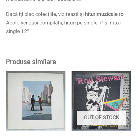
Dacă îți plac colecțiile, vizitează și
hiturimuzicale.ro
.
Acolo vei găsi compilații, hituri pe single 7″ și maxi
single 12″.
Produse similare
OUT OF STOCK