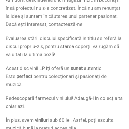
Am dorit deschiderea unui magazin fizic în București,
însă proiectul nu s-a concretizat. Încă nu am renunțat
la idee și suntem în căutarea unui partener pasionat.
Dacă ești interesat, contactează-ne!
Evaluarea stării discului specificată in titlu se referă la
discul propriu-zis, pentru starea coperții va rugăm să
vă uitați la ultima poză!
Acest disc vinil LP îți oferă un
sunet
autentic.
Este
perfect
pentru colecționari și pasionați de
muzică.
Redescoperă farmecul vinilului! Adaugă-l în colecția ta
chiar azi.
În plus, avem
viniluri
sub 60 lei. Astfel, poți asculta
muzică bună la prețuri accesibile.