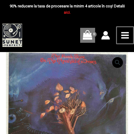
Skip
Mai
On
90% reducere la taxa de procesare la minim 4 articole în coș! Detalii
The
to
aici.
Me
Threshold
content
Of
A
Dream
-
Disc
VINIL
Cantitate
LP
The
VG+
Moody
Blues
–
On
The
Threshold
Of
A
Dream
-
Disc
VINIL