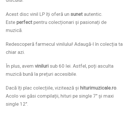
discului.
Acest disc vinil LP îți oferă un
sunet
autentic.
Este
perfect
pentru colecționari și pasionați de
muzică.
Redescoperă farmecul vinilului! Adaugă-l în colecția ta
chiar azi.
În plus, avem
viniluri
sub 60 lei. Astfel, poți asculta
muzică bună la prețuri accesibile.
Dacă îți plac colecțiile, vizitează și
hiturimuzicale.ro
.
Acolo vei găsi compilații, hituri pe single 7″ și maxi
single 12″.