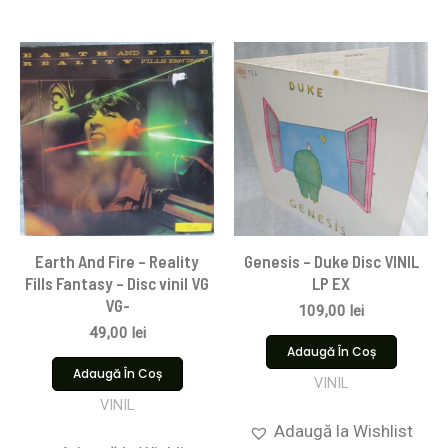
Earth And Fire – Reality
Genesis – Duke Disc VINIL
Fills Fantasy – Disc vinil VG
LP EX
VG-
109,00
lei
49,00
lei
Adaugă În Coș
Adaugă În Coș
VINIL
VINIL
Adaugă la Wishlist