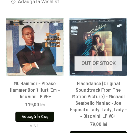
Adaugă la Wishlist
OUT OF STOCK
MC Hammer – Please
Flashdance (Original
Hammer Don’t Hurt ‘Em –
Soundtrack From The
Disc vinil LP VG+
Motion Picture) – Michael
Sembello Maniac -Joe
119,00
lei
Esposito Lady, Lady, Lady –
– Disc vinil LP VG+
Adaugă În Coș
79,00
lei
VINIL