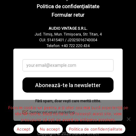
Politica de confidențialitate
Formular retur
AUDIO VINTAGE S.R.L.
Jud. Timiș, Mun. Timișoara, Str. Titan, 4
CUI: 51415401 / J2025016743004
Telefon: +40 722 220 434
Folosim cookie-uri pentru a-ți oferi cea mai bună experiență pe
site-ul nostru. Dacă continui să folosești acest site, vom
presupune că ești de acord cu utilizarea acestora.
Accept
Nu accept
Politica de confidențialitate
Copyright © 2026 Sunet Perfect