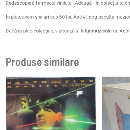
Redescoperă farmecul vinilului! Adaugă-l în colecția ta chi
În plus, avem
viniluri
sub 60 lei. Astfel, poți asculta muzic
Dacă îți plac colecțiile, vizitează și
hiturimuzicale.ro
. Acol
Produse similare