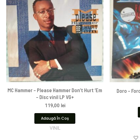
MC Hammer – Please Hammer Don’t Hurt ‘Em
Doro – For
– Disc vinil LP VG+
119,00
lei
Adaugă În Coș
VINIL