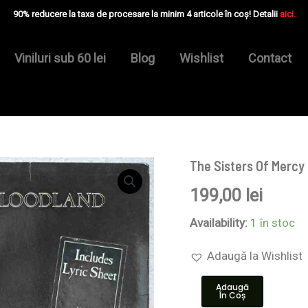
90% reducere la taxa de procesare la minim 4 articole în coș! Detalii
aici.
Viniluri sub 60 lei
Blog
Wishlist
Contact
The Sisters Of Mercy 
Cantitate
The
199,00
lei
Sisters
Of
Mercy
Availability:
1 în stoc
–
Floodland
Adaugă la Wishlist
-
Disc
Adaugă
VINIL
În Coș
LP