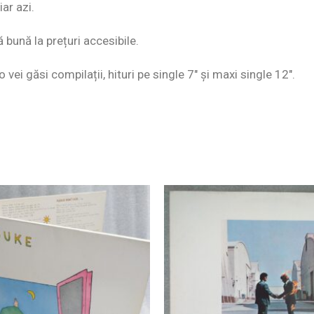
ar azi.
ă bună la prețuri accesibile.
o vei găsi compilații, hituri pe single 7″ și maxi single 12″.