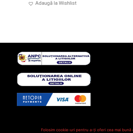
Adaugă la Wishlist
Folosim cookie-uri pentru a-ți oferi cea mai bună 