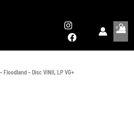
–
Floodland
-
Disc
VINIL
LP
VG+
– Floodland – Disc VINIL LP VG+