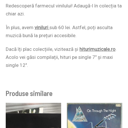
Redescoperă farmecul vinilului! Adaugă-l în colecția ta
chiar azi.
În plus, avem
viniluri
sub 60 lei. Astfel, poți asculta
muzică bună la prețuri accesibile.
Dacă îți plac colecțiile, vizitează și
hiturimuzicale.ro
.
Acolo vei găsi compilații, hituri pe single 7″ și maxi
single 12″.
Produse similare