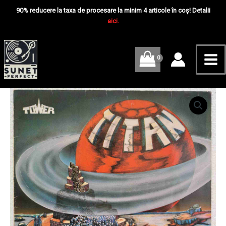
Skip
Mai
Disc
90% reducere la taxa de procesare la minim 4 articole în coș! Detalii
VINIL
to
aici.
Me
LP
content
VG
VG+
Cantitate
Tower
–
Titan
-
Disc
VINIL
LP
VG
VG+