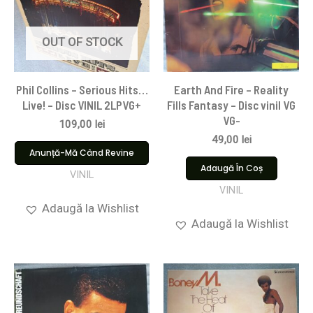
OUT OF STOCK
Phil Collins – Serious Hits…
Earth And Fire – Reality
Live! – Disc VINIL 2LPVG+
Fills Fantasy – Disc vinil VG
VG-
109,00
lei
49,00
lei
Anunță-Mă Când Revine
Adaugă În Coș
VINIL
VINIL
Adaugă la Wishlist
Adaugă la Wishlist