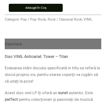
Adaugă În Coș
Categorii:
Pop / Pop-Rock
,
Rock / Classical Rock
,
VINIL
Descriere
Disc VINIL Anticariat: Tower – Titan
Evaluarea stării discului specificată in titlu se referă la
discul propriu-zis, pentru starea coperții va rugăm să
vă uitați la poze!
Acest disc vinil LP îți oferă un
sunet
autentic. Este
perfect
pentru colecționari și pasionați de muzică.