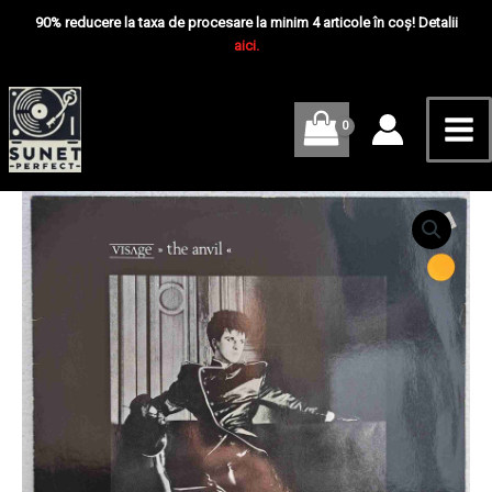
Skip
Mai
-
90% reducere la taxa de procesare la minim 4 articole în coș! Detalii
Disc
to
aici.
Me
VINIL
content
LP
VG+
Cantitate
Visage
–
The
Anvil
-
Disc
VINIL
LP
VG+