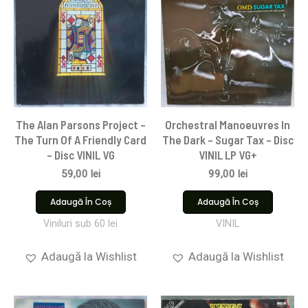
The Alan Parsons Project –
Orchestral Manoeuvres In
The Turn Of A Friendly Card
The Dark – Sugar Tax – Disc
– Disc VINIL VG
VINIL LP VG+
59,00
lei
99,00
lei
Adaugă În Coș
Adaugă În Coș
Viniluri sub 60 lei
VINIL
Adaugă la Wishlist
Adaugă la Wishlist