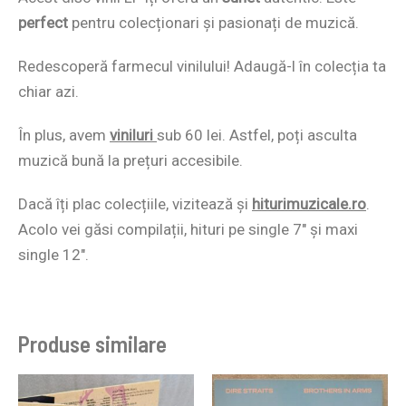
perfect
pentru colecționari și pasionați de muzică.
Redescoperă farmecul vinilului! Adaugă-l în colecția ta
chiar azi.
În plus, avem
viniluri
sub 60 lei. Astfel, poți asculta
muzică bună la prețuri accesibile.
Dacă îți plac colecțiile, vizitează și
hiturimuzicale.ro
.
Acolo vei găsi compilații, hituri pe single 7″ și maxi
single 12″.
Produse similare