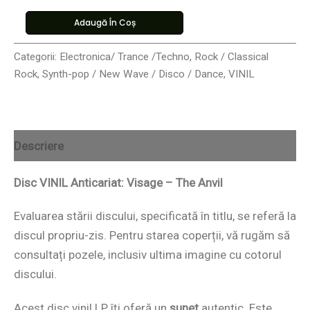
Adaugă În Coș
Categorii:
Electronica/ Trance /Techno
,
Rock / Classical
Rock
,
Synth-pop / New Wave / Disco / Dance
,
VINIL
Descriere
Disc VINIL Anticariat: Visage – The Anvil
Evaluarea stării discului, specificată în titlu, se referă la
discul propriu-zis. Pentru starea coperții, vă rugăm să
consultați pozele, inclusiv ultima imagine cu cotorul
discului.
Acest disc vinil LP îți oferă un
sunet
autentic. Este