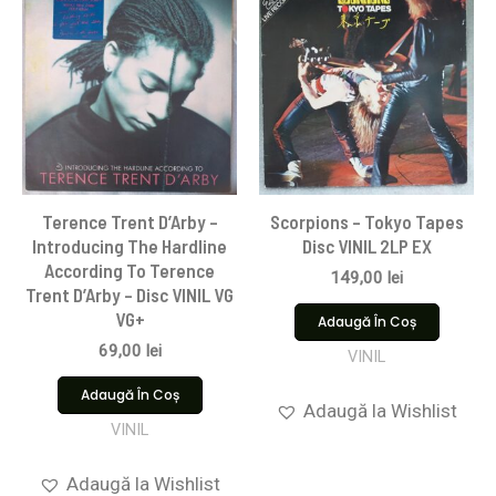
Terence Trent D’Arby –
Scorpions ‎– Tokyo Tapes
Introducing The Hardline
Disc VINIL 2LP EX
According To Terence
149,00
lei
Trent D’Arby – Disc VINIL VG
VG+
Adaugă În Coș
69,00
lei
VINIL
Adaugă În Coș
Adaugă la Wishlist
VINIL
Adaugă la Wishlist