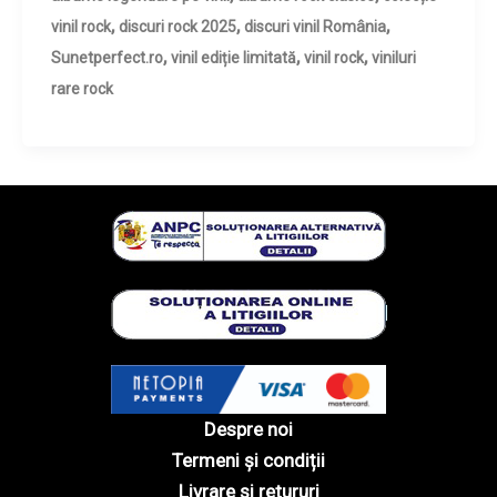
,
,
,
vinil rock
discuri rock 2025
discuri vinil România
,
,
,
Sunetperfect.ro
vinil ediție limitată
vinil rock
viniluri
rare rock
Despre noi
Termeni și condiții
Livrare și retururi