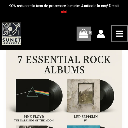
Skip
Mai
90% reducere la taxa de procesare la minim 4 articole în coș! Detalii
to
aici.
Me
content