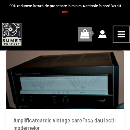
Skip
Mai
90% reducere la taxa de procesare la minim 4 articole în coș! Detalii
to
aici.
Me
content
Amplificatoarele vintage care încă dau lecții
modernelor