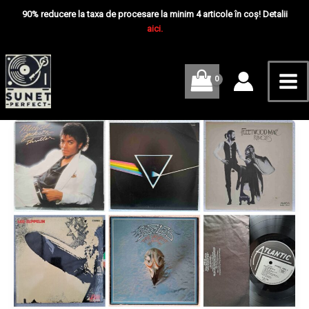
Skip
Mai
90% reducere la taxa de procesare la minim 4 articole în coș! Detalii
to
aici.
Me
content