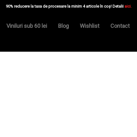
90% reducere la taxa de procesare la minim 4 articole în coș! Detalii
aici.
Viniluri sub 60 lei
Blog
Wishlist
Contact