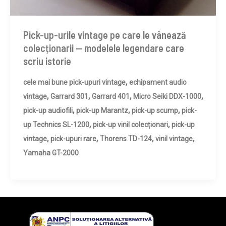
Pick-up-urile vintage pe care le vânează
colecționarii — modelele legendare care
scriu istorie
,
cele mai bune pick-upuri vintage
echipament audio
,
,
,
,
vintage
Garrard 301
Garrard 401
Micro Seiki DDX-1000
,
,
,
pick-up audiofili
pick-up Marantz
pick-up scump
pick-
,
,
up Technics SL-1200
pick-up vinil colecționari
pick-up
,
,
,
,
vintage
pick-upuri rare
Thorens TD-124
vinil vintage
Yamaha GT-2000