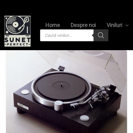
Skip
to
content
Home
Despre noi
Viniluri
Products
search