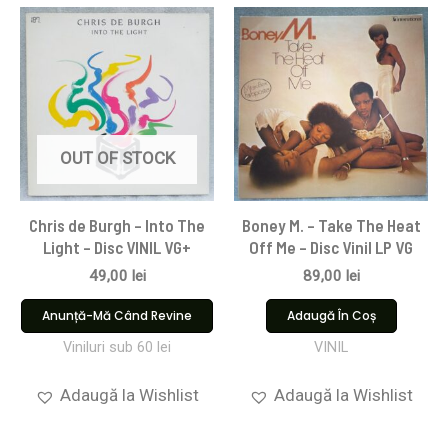
OUT OF STOCK
Chris de Burgh – Into The
Boney M. – Take The Heat
Light – Disc VINIL VG+
Off Me – Disc Vinil LP VG
49,00
lei
89,00
lei
Anunță-Mă Când Revine
Adaugă În Coș
Viniluri sub 60 lei
VINIL
Adaugă la Wishlist
Adaugă la Wishlist