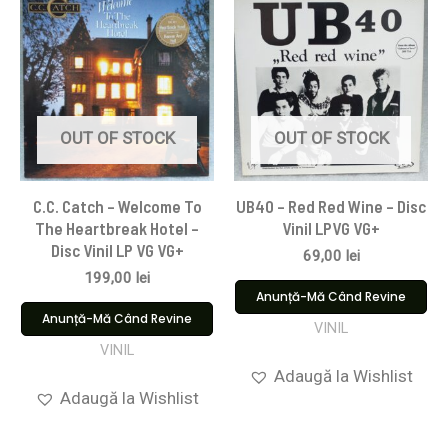
OUT OF STOCK
OUT OF STOCK
C.C. Catch – Welcome To
UB40 – Red Red Wine – Disc
The Heartbreak Hotel –
Vinil LPVG VG+
Disc Vinil LP VG VG+
69,00
lei
199,00
lei
Anunță-Mă Când Revine
Anunță-Mă Când Revine
VINIL
VINIL
Adaugă la Wishlist
Adaugă la Wishlist