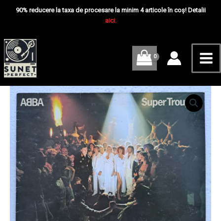
Skip
Mai
-
90% reducere la taxa de procesare la minim 4 articole în coș! Detalii
Disc
to
aici.
Me
VINIL
content
LP
VG
Cantitate
ABBA
‎–
Super
Trouper
-
Disc
VINIL
LP
VG