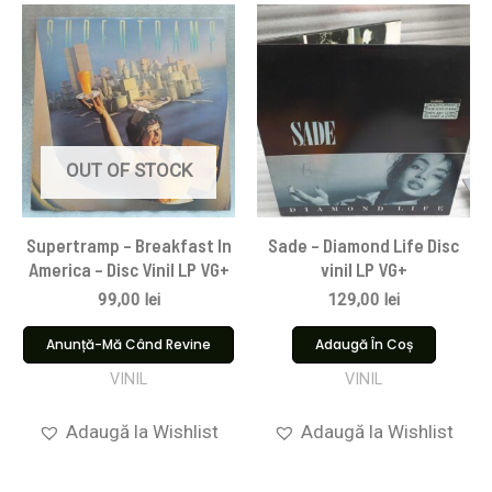
OUT OF STOCK
Supertramp – Breakfast In
Sade – Diamond Life Disc
America – Disc Vinil LP VG+
vinil LP VG+
99,00
lei
129,00
lei
Anunță-Mă Când Revine
Adaugă În Coș
VINIL
VINIL
Adaugă la Wishlist
Adaugă la Wishlist