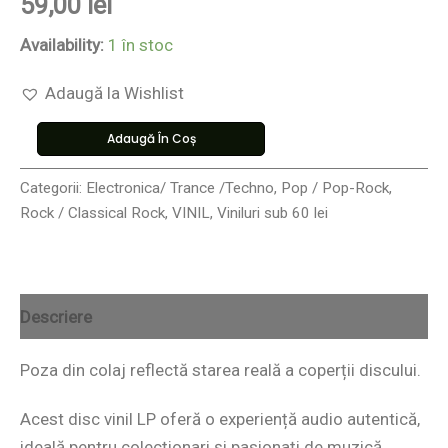
59,00
lei
Availability:
1 în stoc
Adaugă la Wishlist
Adaugă În Coș
Categorii:
Electronica/ Trance /Techno
,
Pop / Pop-Rock
,
Rock / Classical Rock
,
VINIL
,
Viniluri sub 60 lei
Descriere
Poza din colaj reflectă starea reală a coperții discului.
Acest disc vinil LP oferă o experiență audio autentică,
ideală pentru colecționari și pasionați de muzică.