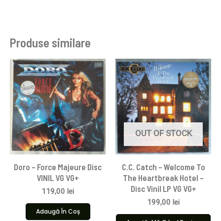
Produse similare
OUT OF STOCK
Doro – Force Majeure Disc
C.C. Catch – Welcome To
VINIL VG VG+
The Heartbreak Hotel –
Disc Vinil LP VG VG+
119,00
lei
199,00
lei
Adaugă În Coș