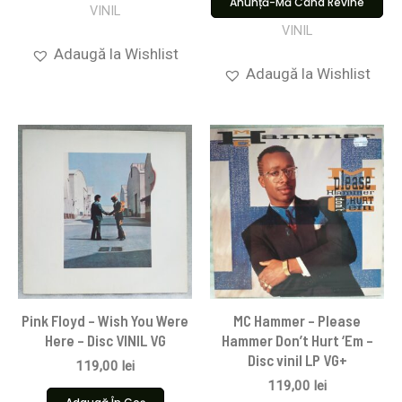
Anunță-Mă Când Revine
VINIL
VINIL
Adaugă la Wishlist
Adaugă la Wishlist
Pink Floyd ‎– Wish You Were
MC Hammer – Please
Here – Disc VINIL VG
Hammer Don’t Hurt ‘Em –
Disc vinil LP VG+
119,00
lei
119,00
lei