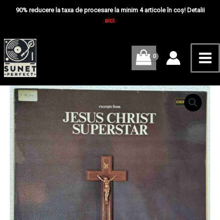
Skip
Mai
Tim
90% reducere la taxa de procesare la minim 4 articole în coș! Detalii
Rice
to
aici.
Me
–
content
Excerpts
From
Jesus
Christ
Superstar
-
Cantitate
Disc
Andrew
Vinil
Lloyd
LP
Webber
VG
And
Tim
Rice
–
Excerpts
From
Jesus
Christ
Superstar
-